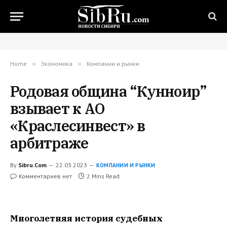
Home
»
Экономика
»
Компании и рынки
Родовая община “Кунноир”
взывает к АО
«Краслесинвест» в
арбитраже
By
Sibru.Com
22.03.2023
КОМПАНИИ И РЫНКИ
Комментариев нет
2 Mins Read
Многолетняя история судебных