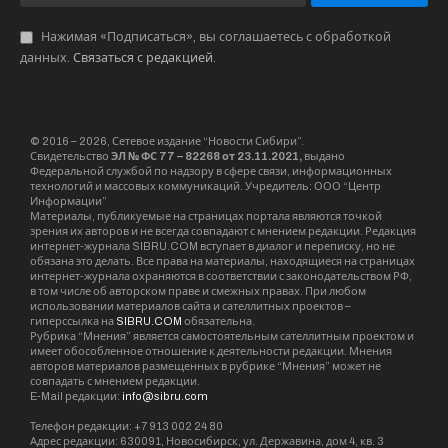
Нажимая «Подписаться», вы соглашаетесь с обработкой
данных.
Связаться с редакцией
.
© 2016 – 2026, Сетевое издание “Новости Сибири”.
Свидетельство
ЭЛ № ФС 77 – 82268 от 23.11.2021,
выдано
Федеральной службой по надзору в сфере связи, информационных
технологий и массовых коммуникаций. Учредитель: ООО “Центр
Информации”
Материалы, публикуемые на страницах портала являются точкой
зрения их авторов и не всегда совпадают с мнением редакции. Редакция
интернет-журнала SIBRU.COM вступает в диалог и переписку, но не
обязана это делать. Все права на материалы, находящиеся на страницах
интернет-журнала охраняются в соответствии с законодательством РФ,
в том числе об авторском праве и смежных правах. При любом
использовании материалов сайта и сателлитных проектов –
гиперссылка на
SIBRU.COM
обязательна.
Рубрика “Мнения” является самостоятельным сателлитным проектом и
имеет обособленное отношение к деятельности редакции. Мнения
авторов материалов размещенных в рубрике “Мнения” может не
совпадать с мнением редакции.
E-Mail редакции:
info@sibru.com
Телефон редакции: +7 913 002 24 80
Адрес редакции: 630091, Новосибирск, ул. Державина, дом 4, кв. 3