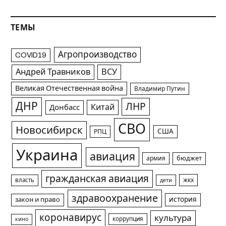
ТЕМЫ
Агропроизводство
COVID19
Андрей Травников
ВСУ
Великая Отечественная война
Владимир Путин
ДНР
ЛНР
Китай
Донбасс
СВО
Новосибирск
США
РПЦ
Украина
авиация
армия
бюджет
гражданская авиация
жкх
власть
дети
здравоохранение
история
закон и право
коронавирус
культура
коррупция
кино