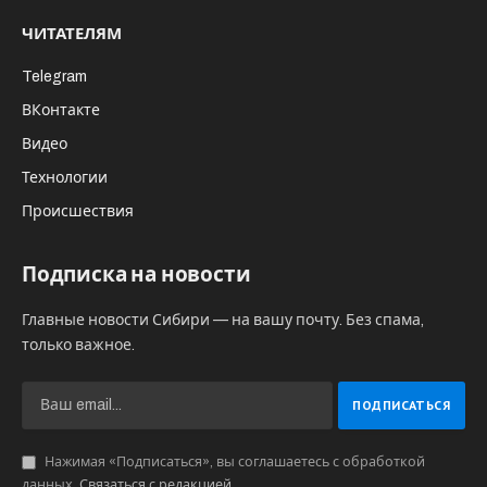
7 марта, 14:00.
Концерт «Только для Вас…»
(Бугринская роща);
8 марта, 13:00–14:30.
Концерт «Музыка
весны» (Березовая роща, малая площадь);
8 марта, 13:00.
Программа «Праздник
весны, цветов и любви» (Сосновый бор);
8 марта, 13:00.
Театрализованная
концертно-игровая программа «Женщины,
любовь, весна!» (парк им. С.М. Кирова);
8 марта, 13:00–15:00.
Концертно-
развлекательная программа «Для женщин
всех» (Центральный парк);
8 марта, 14:00.
Праздничная программа
«Весны очарование!» (Заельцовский парк).