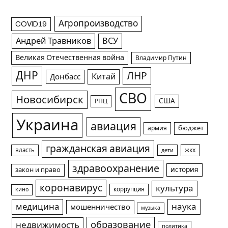
Агропроизводство
COVID19
Андрей Травников
ВСУ
Великая Отечественная война
Владимир Путин
ДНР
ЛНР
Китай
Донбасс
СВО
Новосибирск
США
РПЦ
Украина
авиация
армия
бюджет
гражданская авиация
жкх
власть
дети
здравоохранение
история
закон и право
коронавирус
культура
коррупция
кино
медицина
наука
мошенничество
музыка
образование
недвижимость
политика