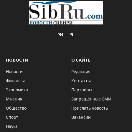
детей?
By
Sibru.Com
27.02.2023
Комментариев нет
НОВОСТИ
2 Mins Read
Светлый весенний женский день – 8 марта – не
часто отличается обилием общегородских
культурных мероприятий. Чаще – это дорогие
рестораны и завышенные цены в театры, на
концерты и в кино. Однако в этом году
Новосибирск подарить по-настоящему
праздник для всех горожан!
Свободный вход на свежем воздухе