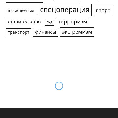
спецоперация
спорт
происшествия
терроризм
строительство
суд
экстремизм
финансы
транспорт
Программа мероприятий 8
марта в Новосибирске: куда
повести своих женщин и