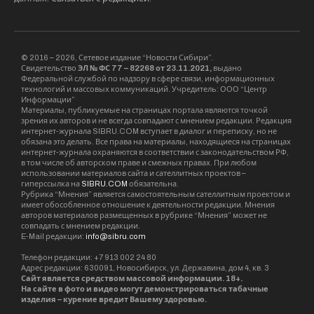
На закрытых площадках
7, 8, 9 марта, с 15:00. Фестиваль “Не
виновата” (18+).
Это международная
благотворительная акция против
домашнего насилия. Фестиваль развернется
на трёх площадках: лекции, перфоманс и
спектакль пройдут в Мастерской
Крикливого и Панькова LAB4DRAM,
музыкальная программа – в Woody Bar, а
кинопоказ и обсуждение фильма – в
кинотеатре «Победа». В программе: лекции
«Как поддержать себя в трудной ситуации»,
«О виктимблейминге» и другие, вечеринки с
диджеями, кинопоказ и обсуждение фильма