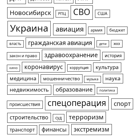
СВО
Новосибирск
США
РПЦ
Украина
авиация
армия
бюджет
гражданская авиация
жкх
власть
дети
здравоохранение
история
закон и право
коронавирус
культура
коррупция
кино
медицина
наука
мошенничество
музыка
образование
недвижимость
политика
спецоперация
спорт
происшествия
терроризм
строительство
суд
экстремизм
финансы
транспорт