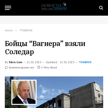
Home
»
*ГЛАВНОЕ
Бойцы “Вагнера” взяли
Соледар
By
Sibru.Com
11.01.2023
Updated:
11.01.2023
*ГЛАВНОЕ
Комментариев нет
5 Mins Read