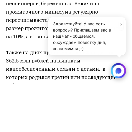
пенсионеров, беременных. Величина
прожиточного минимума регулярно
пересчитывается – так, в июне 2022 года
×
Здравствуйте! У вас есть
размер прожиточного минимума был увеличен
вопросы? Приглашаем вас в
на 10%, а с 1 января 2023 года – на 3,3%.
наш чат - общаемся,
обсуждаем повестку дня,
знакомимся ;-)
Также на днях правительство РФ выделило
362,5 млн рублей на выплаты
малообеспеченным семьям с детьми, в
которых родился третий или последующий
ребенок. Дополнительные средства выделены
из резервного фонда правительства после
уточнения числа получателей выплат в
регионах. Также с 2023 года вводятся
ежемесячные выплаты из средств
материнского капитала для семей с низким