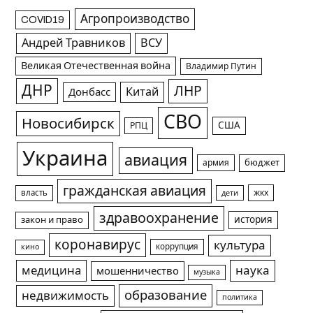
Агропроизводство
COVID19
Андрей Травников
ВСУ
Великая Отечественная война
Владимир Путин
ДНР
ЛНР
Китай
Донбасс
СВО
Новосибирск
США
РПЦ
Украина
авиация
армия
бюджет
гражданская авиация
жкх
власть
дети
здравоохранение
история
закон и право
коронавирус
культура
коррупция
кино
медицина
наука
мошенничество
музыка
образование
недвижимость
политика