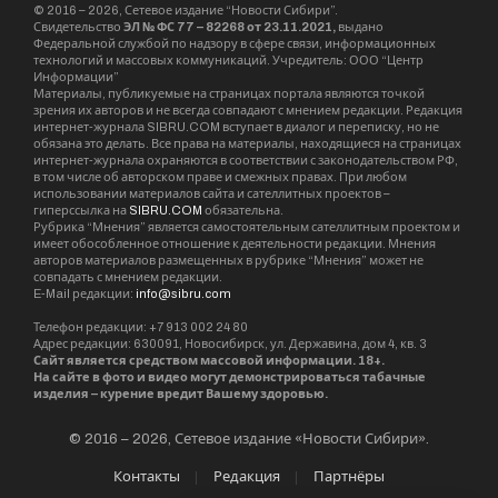
© 2016 – 2026, Сетевое издание “Новости Сибири”.
Свидетельство
ЭЛ № ФС 77 – 82268 от 23.11.2021,
выдано
Федеральной службой по надзору в сфере связи, информационных
технологий и массовых коммуникаций. Учредитель: ООО “Центр
Информации”
Материалы, публикуемые на страницах портала являются точкой
зрения их авторов и не всегда совпадают с мнением редакции. Редакция
интернет-журнала SIBRU.COM вступает в диалог и переписку, но не
обязана это делать. Все права на материалы, находящиеся на страницах
интернет-журнала охраняются в соответствии с законодательством РФ,
в том числе об авторском праве и смежных правах. При любом
использовании материалов сайта и сателлитных проектов –
гиперссылка на
SIBRU.COM
обязательна.
Рубрика “Мнения” является самостоятельным сателлитным проектом и
имеет обособленное отношение к деятельности редакции. Мнения
авторов материалов размещенных в рубрике “Мнения” может не
совпадать с мнением редакции.
E-Mail редакции:
info@sibru.com
Телефон редакции: +7 913 002 24 80
Адрес редакции: 630091, Новосибирск, ул. Державина, дом 4, кв. 3
Сайт является средством массовой информации. 18+.
На сайте в фото и видео могут демонстрироваться табачные
изделия – курение вредит Вашему здоровью.
© 2016 – 2026, Сетевое издание «Новости Сибири».
Контакты
Редакция
Партнёры