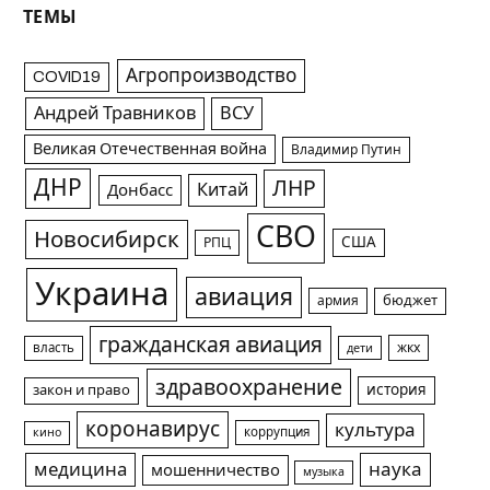
ТЕМЫ
Агропроизводство
COVID19
Андрей Травников
ВСУ
Великая Отечественная война
Владимир Путин
ДНР
ЛНР
Китай
Донбасс
СВО
Новосибирск
США
РПЦ
Украина
авиация
армия
бюджет
гражданская авиация
жкх
власть
дети
здравоохранение
история
закон и право
коронавирус
культура
коррупция
кино
медицина
наука
мошенничество
музыка