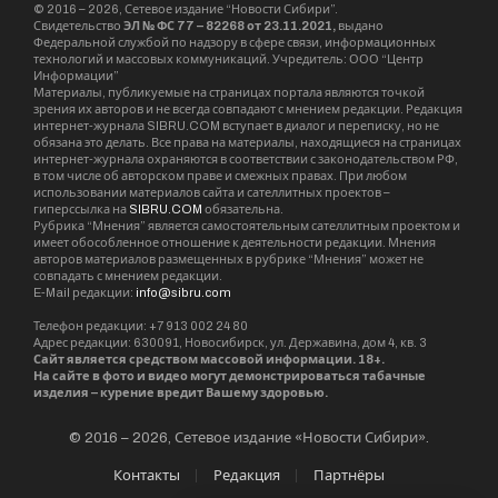
© 2016 – 2026, Сетевое издание “Новости Сибири”.
Свидетельство
ЭЛ № ФС 77 – 82268 от 23.11.2021,
выдано
Федеральной службой по надзору в сфере связи, информационных
технологий и массовых коммуникаций. Учредитель: ООО “Центр
Информации”
Материалы, публикуемые на страницах портала являются точкой
зрения их авторов и не всегда совпадают с мнением редакции. Редакция
интернет-журнала SIBRU.COM вступает в диалог и переписку, но не
обязана это делать. Все права на материалы, находящиеся на страницах
интернет-журнала охраняются в соответствии с законодательством РФ,
в том числе об авторском праве и смежных правах. При любом
использовании материалов сайта и сателлитных проектов –
гиперссылка на
SIBRU.COM
обязательна.
Рубрика “Мнения” является самостоятельным сателлитным проектом и
имеет обособленное отношение к деятельности редакции. Мнения
авторов материалов размещенных в рубрике “Мнения” может не
совпадать с мнением редакции.
E-Mail редакции:
info@sibru.com
Телефон редакции: +7 913 002 24 80
Адрес редакции: 630091, Новосибирск, ул. Державина, дом 4, кв. 3
Сайт является средством массовой информации. 18+.
На сайте в фото и видео могут демонстрироваться табачные
изделия – курение вредит Вашему здоровью.
© 2016 – 2026, Сетевое издание «Новости Сибири».
Контакты
Редакция
Партнёры