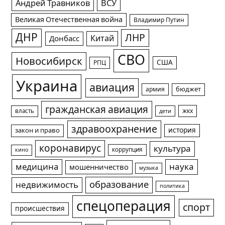
Андрей Травников
ВСУ
Великая Отечественная война
Владимир Путин
ДНР
ЛНР
Китай
Донбасс
СВО
Новосибирск
США
РПЦ
Украина
авиация
армия
бюджет
гражданская авиация
жкх
власть
дети
здравоохранение
история
закон и право
коронавирус
культура
коррупция
кино
медицина
наука
мошенничество
музыка
образование
недвижимость
политика
спецоперация
спорт
происшествия