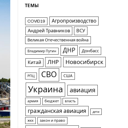
ТЕМЫ
Агропроизводство
COVID19
Андрей Травников
ВСУ
Великая Отечественная война
ДНР
Донбасс
Владимир Путин
Новосибирск
ЛНР
Китай
СВО
США
РПЦ
Украина
авиация
армия
бюджет
власть
гражданская авиация
дети
жкх
закон и право