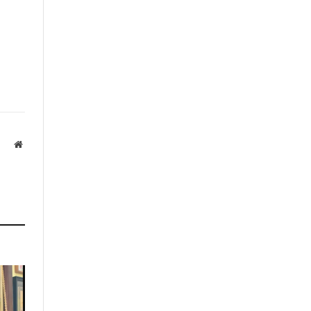
Website
а