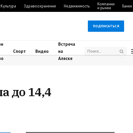
Компании
Культура
Здравоохранение
Недвижимость
Банки
и рынки
ПОДПИСАТЬСЯ
он
Встреча
Спорт
Видео
на
во
Аляске
а до 14,4