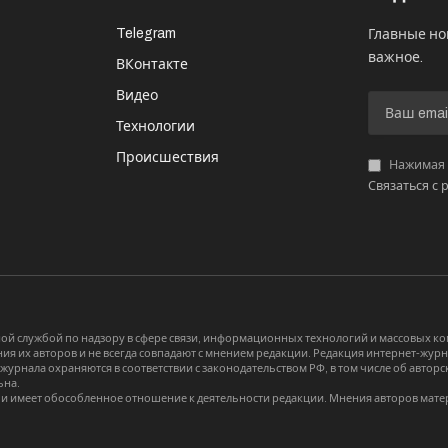
Telegram
Главные но
важное.
ВКонтакте
Видео
И
Технологии
Происшествия
Нажимая «
Связаться с 
й службой по надзору в сфере связи, информационных технологий и массовых 
я их авторов и не всегда совпадают с мнением редакции. Редакция интернет-журна
-журнала охраняются в соответствии с законодательством РФ, в том числе об авт
ьна.
и имеет обособленное отношение к деятельности редакции. Мнения авторов мате