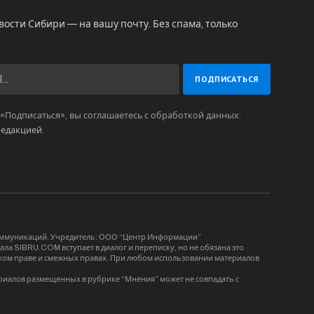
вости Сибири — на вашу почту. Без спама, только
Подписаться», вы соглашаетесь с обработкой данных.
редакцией
.
коммуникаций. Учредитель: ООО “Центр Информации”
ла SIBRU.COM вступает в диалог и переписку, но не обязана это
орском праве и смежных правах. При любом использовании материалов
риалов размещенных в рубрике “Мнения” может не совпадать с