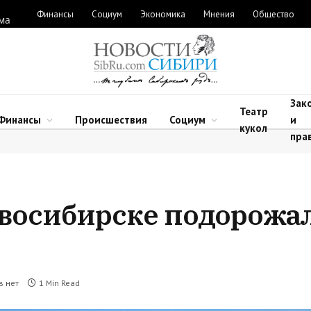
Финансы
Социум
Экономика
Мнения
Общество
ыма
Зак
Театр
Финансы
Происшествия
Социум
и
кукол
пра
восибирске подорожал
в нет
1 Min Read