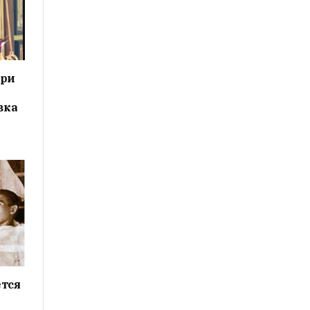
ери
вка
тся