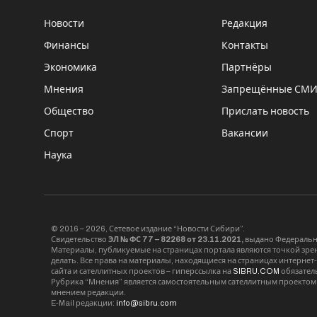
Новости
Редакция
Финансы
Контакты
Экономика
Партнёры
Мнения
Запрещённые СМ
Общество
Прислать новость
Спорт
Вакансии
Наука
© 2016 – 2026, Сетевое издание “Новости Сибири”.
Свидетельство
ЭЛ № ФС 77 – 82268 от 23.11.2021,
выдано Федерально
Материалы, публикуемые на страницах портала являются точкой зрени
делать. Все права на материалы, находящиеся на страницах интернет
сайта и сателлитных проектов – гиперссылка на
SIBRU.COM
обязател
Рубрика “Мнения” является самостоятельным сателлитным проектом 
мнением редакции.
E-Mail редакции:
info@sibru.com