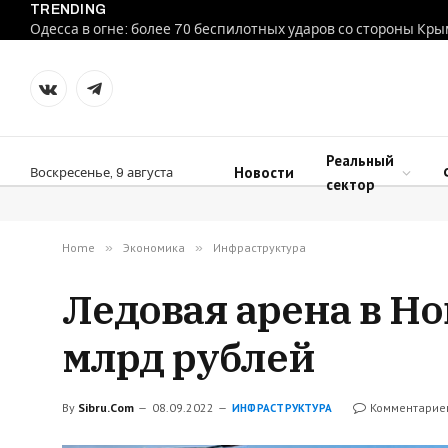
TRENDING
Одесса в огне: более 70 беспилотных ударов со стороны Кр
VKontakte
Telegram
Реальный
Новости
Воскресенье, 9 августа
сектор
Home
»
Экономика
»
Инфраструктура
Ледовая арена в Но
млрд рублей
By
Sibru.Com
08.09.2022
Комментарие
ИНФРАСТРУКТУРА