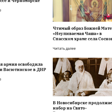
ессе и Черноморске
е
Чтимый образ Божией Мат
«Неупиваемая Чаша» в
Спасском храме села Сосно
Читать далее
я армия освободила
и Васютинское в ДНР
е
В Новосибирске продолжае
набор на Свято-