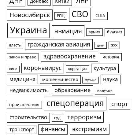
ДНР
ЛНР
Китай
Донбасс
СВО
Новосибирск
США
РПЦ
Украина
авиация
армия
бюджет
гражданская авиация
жкх
власть
дети
здравоохранение
история
закон и право
коронавирус
культура
коррупция
кино
медицина
наука
мошенничество
музыка
образование
недвижимость
политика
спецоперация
спорт
происшествия
терроризм
строительство
суд
экстремизм
финансы
транспорт