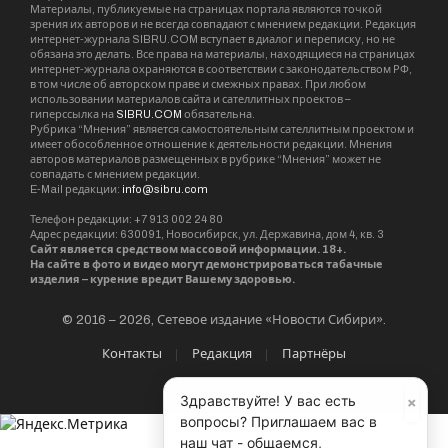
Материалы, публикуемые на страницах портала являются точкой
зрения их авторов и не всегда совпадают с мнением редакции. Редакция
интернет-журнала SIBRU.COM вступает в диалог и переписку, но не
обязана это делать. Все права на материалы, находящиеся на страницах
интернет-журнала охраняются в соответствии с законодательством РФ,
в том числе об авторском праве и смежных правах. При любом
использовании материалов сайта и сателлитных проектов –
гиперссылка на
SIBRU.COM
обязательна.
Рубрика “Мнения” является самостоятельным сателлитным проектом и
имеет обособленное отношение к деятельности редакции. Мнения
авторов материалов размещенных в рубрике “Мнения” может не
совпадать с мнением редакции.
E-Mail редакции:
info@sibru.com
Телефон редакции: +7 913 002 24 80
Адрес редакции: 630091, Новосибирск, ул. Державина, дом 4, кв. 3
Сайт является средством массовой информации. 18+.
На сайте в фото и видео могут демонстрироваться табачные
изделия – курение вредит Вашему здоровью.
© 2016 – 2026, Сетевое издание «Новости Сибири».
Контакты
Редакция
Партнёры
×
Здравствуйте! У вас есть
вопросы? Приглашаем вас в
наш чат - общаемся,