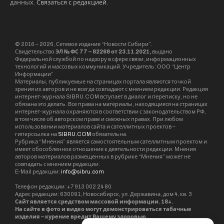
выпущено более двадцати самолетов. Базовая
стоимость машины – 125 млн руб., поэтому
эксплуатанты, как правило, приобретают
машину по схеме лизинга.
В первую сделку вошла компания ВТБ лизинг,
рассказал Крюков. Но базовой компанией по
этому направлению для «Русавиапрома» стала
«Газпромбанк Лизинг» . Так, с участием «ГПБ
лизинг» была совершена сделка по
приобретению двух самолетов и одного
вертолета для ОГУП “Авиация Колымы”. По
условию сделки ОГУП выплачивает стоимость
в течение семи лет равными частями без
аванса. «Уже идет третий год, платежи
выплачиваются, мы работаем дальше», –