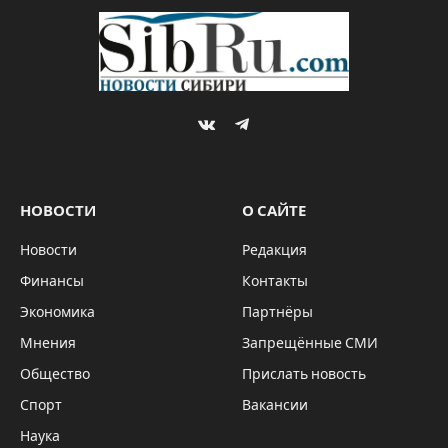
гендиректор
«Русавиапрома»
By
Sibru.Com
22.06.2022
Комментариев нет
НОВОСТИ
2 Mins Read
источник фото: rusaviaprom.com