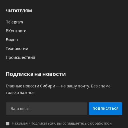
Сейчас «Русавиапром» выпускает четыре
самолета ТВС-2МС в год, выпуск десяти
самолетов «был бы хорошим показателем»,
сообщил на конференции «Развитие
беспилотных летательных аппаратов и
воздушных судов отечественного
производства» генеральный директор
компании Алексей Крюков.
Конференция состоялась в рамках Девятого
Международного транспортного форума,
который сегодня начал свою работу в
комплексе «Новосибирск Экспо».
Всего, на данный момент, по словам Крюкова,