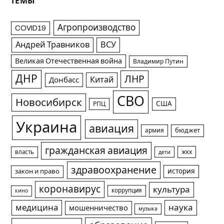
ТЕМЫ
Агропроизводство
COVID19
Андрей Травников
ВСУ
Великая Отечественная война
Владимир Путин
ДНР
ЛНР
Китай
Донбасс
СВО
Новосибирск
США
РПЦ
Украина
авиация
армия
бюджет
гражданская авиация
жкх
власть
дети
здравоохранение
история
закон и право
коронавирус
культура
коррупция
кино
медицина
наука
мошенничество
музыка