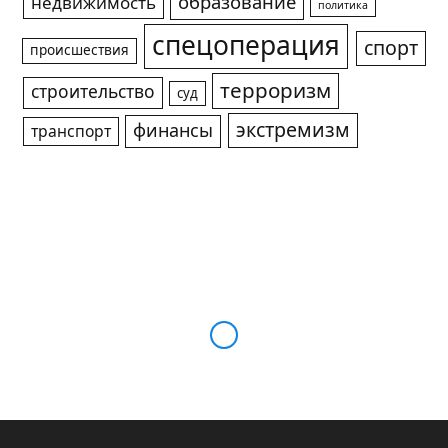
образование
недвижимость
политика
спецоперация
спорт
происшествия
терроризм
строительство
суд
экстремизм
финансы
транспорт
Выпуск 10 самолетов «был
бы хорошим показателем» –