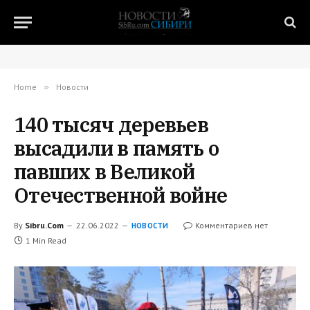
Home
»
Новости
140 тысяч деревьев
высадили в память о
павших в Великой
Отечественной войне
By
Sibru.Com
22.06.2022
Комментариев нет
НОВОСТИ
1 Min Read