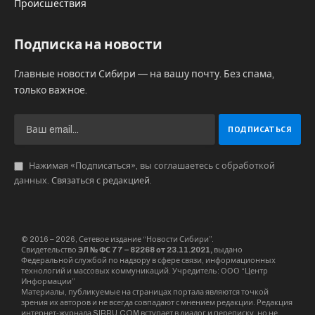
Происшествия
Подписка на новости
Главные новости Сибири — на вашу почту. Без спама,
только важное.
Нажимая «Подписаться», вы соглашаетесь с обработкой
данных.
Связаться с редакцией
.
© 2016 – 2026, Сетевое издание “Новости Сибири”.
Свидетельство
ЭЛ № ФС 77 – 82268 от 23.11.2021,
выдано
Федеральной службой по надзору в сфере связи, информационных
технологий и массовых коммуникаций. Учредитель: ООО “Центр
Информации”
Материалы, публикуемые на страницах портала являются точкой
зрения их авторов и не всегда совпадают с мнением редакции. Редакция
интернет-журнала SIBRU.COM вступает в диалог и переписку, но не