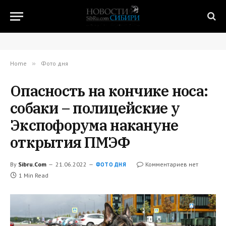
Home
»
Фото дня
Опасность на кончике носа:
собаки – полицейские у
Экспофорума накануне
открытия ПМЭФ
By
Sibru.Com
21.06.2022
Комментариев нет
ФОТО ДНЯ
1 Min Read