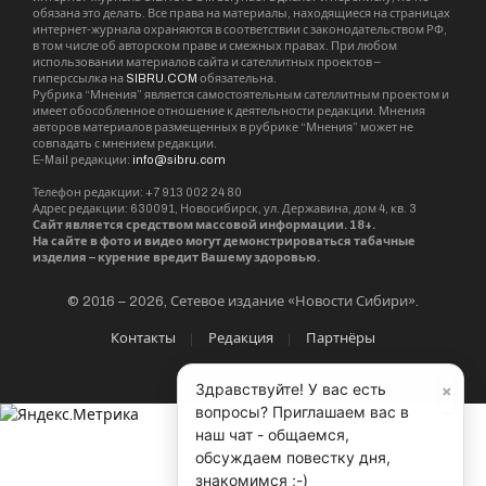
обязана это делать. Все права на материалы, находящиеся на страницах
интернет-журнала охраняются в соответствии с законодательством РФ,
в том числе об авторском праве и смежных правах. При любом
использовании материалов сайта и сателлитных проектов –
гиперссылка на
SIBRU.COM
обязательна.
Рубрика “Мнения” является самостоятельным сателлитным проектом и
имеет обособленное отношение к деятельности редакции. Мнения
авторов материалов размещенных в рубрике “Мнения” может не
совпадать с мнением редакции.
E-Mail редакции:
info@sibru.com
Телефон редакции: +7 913 002 24 80
Адрес редакции: 630091, Новосибирск, ул. Державина, дом 4, кв. 3
Сайт является средством массовой информации. 18+.
На сайте в фото и видео могут демонстрироваться табачные
изделия – курение вредит Вашему здоровью.
© 2016 – 2026, Сетевое издание «Новости Сибири».
Контакты
Редакция
Партнёры
×
Здравствуйте! У вас есть
вопросы? Приглашаем вас в
наш чат - общаемся,
обсуждаем повестку дня,
знакомимся ;-)