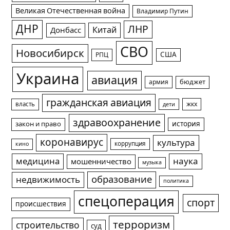
Великая Отечественная война
Владимир Путин
ДНР
ЛНР
Китай
Донбасс
СВО
Новосибирск
США
РПЦ
Украина
авиация
армия
бюджет
гражданская авиация
жкх
власть
дети
здравоохранение
история
закон и право
коронавирус
культура
коррупция
кино
медицина
наука
мошенничество
музыка
образование
недвижимость
политика
спецоперация
спорт
происшествия
терроризм
строительство
суд