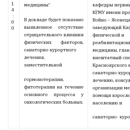
1
медицины”
кафедры нервн
4
КГМУ имени про
:
В докладе будет показано
Войно – Ясенецк
0
выявленное отсутствие
заведующий Ка
0
отрицательного влияния
физической и
физических факторов,
реабилитацион
санаторно-курортного
медицины, гла
лечения,
внештатный сп
заместительной
Красноярского 
санаторно-куро
гормонотерапии,
лечению, консу
фитотерапии на течение
организации м
основного процесса у
помощи взросл
онкологических больных.
населению и
санаторно- куро