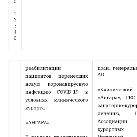
0
–
1
3
:
4
0
реабилитации
к.м.н., генерал
АО
пациентов, перенесших
новую коронавирусную
«Клиническ
инфекцию COVID-19, в
«Ангара», ГВ
условиях клинического
санаторно-куро
курорта
лечению, Пр
Ассоциации «
«АНГАРА»
курортных о
Иркутской 
В докладе представлена