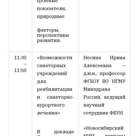
целевые
показатели,
природные
факторы,
перспективы
развития.
11:30
«Возможности
Несина Ирина
–
санаторных
Алексеевна
—
11:50
учреждений
д.м.н., профессор
для
ФГБОУ ВО НГМУ
реабилитации
Минздрава
и санаторно-
России
,
ведущий
курортного
научный
лечения»
сотрудник ФБУН
«Новосибирский
В докладе
НИИ гигиены