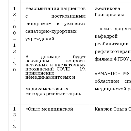
1
Реабилитация пациентов
Жестиков
3
Григорьевна
с постковидным
:
синдромом в условиях
0
— к.м.н., доце
санаторно-курортных
0
кафедрой м
учреждений
–
реабили
1
3
рефлексотера
В докладе будут
:
филиал ФГБОУ
освящены вопросы
2
легочных и внелегочных
проявлений COVID – 19,
0
применение
«РМАНПО» МЗ 
немедикаментозых и
областной сп
медикаментозных
медицинской р
методов реабилитации.
1
«Опыт медицинской
Князюк Ольга 
3
:
2