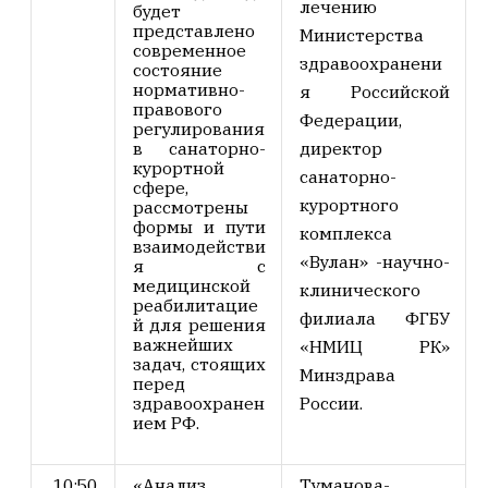
лечению
будет
представлено
Министерства
современное
здравоохранени
состояние
нормативно-
я Российской
правового
Федерации,
регулирования
в санаторно-
директор
курортной
санаторно-
сфере,
курортного
рассмотрены
формы и пути
комплекса
взаимодействи
«Вулан» -научно-
я с
медицинской
клинического
реабилитацие
филиала ФГБУ
й для решения
важнейших
«НМИЦ РК»
задач, стоящих
Минздрава
перед
здравоохранен
России.
ием РФ.
10:50
«Анализ
Туманова-