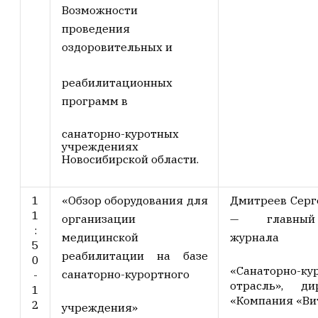
Возможности
проведения
оздоровительных и
реабилитационных
программ в
санаторно-куротных
учреждениях
Новосибирской области.
1
«Обзор оборудования для
Дмитреев Серг
1
организации
— главный
:
медицинской
журнала
5
реабилитации на базе
0
«Санаторно-ку
санаторно-курортного
-
отрасль», д
1
«Компания «Вит
2
учреждения»