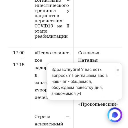
когнитивно –
мнестического
тренинга у
пациентов
перенесших
COVID19 на II
этапе
реабилитации.
17:00
«Психологичес
Соловова
–
кое
Наталья
17:15
оздоровление
Викторовна
—
×
Здравствуйте! У вас есть
в аспекте
генеральный
вопросы? Приглашаем вас в
наш чат - общаемся,
санаторно-
директор АО
обсуждаем повестку дня,
курортного
знакомимся ;-)
«Санаторий
лечения»
«Прокопьевский»
Стресс —
неизменный