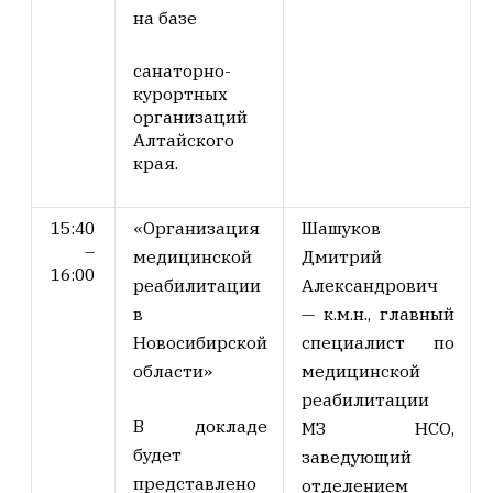
на базе
санаторно-
курортных
организаций
Алтайского
края.
15:40
«Организация
Шашуков
–
медицинской
Дмитрий
16:00
реабилитации
Александрович
в
—
к.м.н., главный
Новосибирской
специалист по
области»
медицинской
реабилитации
В докладе
МЗ НСО,
будет
заведующий
представлено
отделением