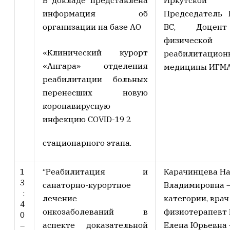
Председатель 
информация об
ВС, Доцен
организации на базе АО
физиче
«Клинический курорт
реабилитацион
«Ангара» отделения
медицины ИГМА
реабилитации больных
перенесших новую
коронавирусную
инфекцию COVID-19 2
стационарного этапа.
1
“Реабилитация и
Карачинцева Н
3
санаторно-курортное
Владимировна
:
лечение
категории, врач
4
онкозаболеваний в
физиотерапевт
0
аспекте доказательной
Елена Юрьевна
–