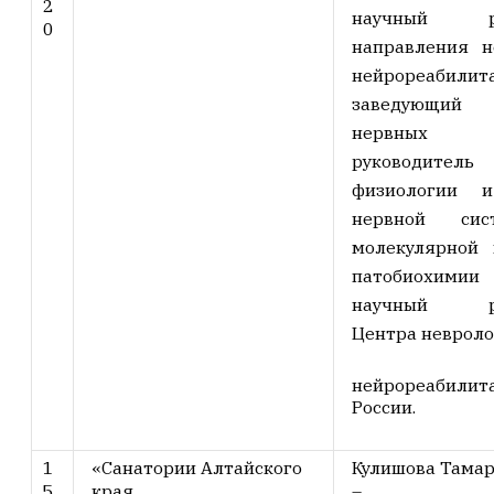
2
научный рук
0
направления н
нейрореабилит
заведующи
нервных б
руководите
физиологии и
нервной си
молекулярной
патобиохимии
научный рук
Центра невроло
нейрореабил
России.
1
«Санатории Алтайского
Кулишова Тамар
5
края,
–