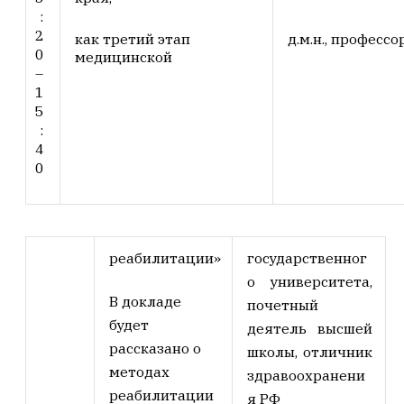
:
2
как третий этап
д.м.н., професс
0
медицинской
–
1
5
:
4
0
реабилитации»
государственног
о университета,
В докладе
почетный
будет
деятель высшей
рассказано о
школы, отличник
методах
здравоохранени
реабилитации
я РФ