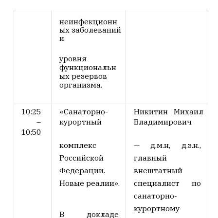
неинфекционн
ых заболеваний
и
уровня
функциональн
ых резервов
организма.
10:25
«Санаторно-
Никитин Михаил
–
курортный
Владимирович
10:50
комплекс
—
д.м.н, д.э.н.,
Российской
главный
Федерации.
внештатный
Новые реалии».
специалист по
санаторно-
курортному
В докладе