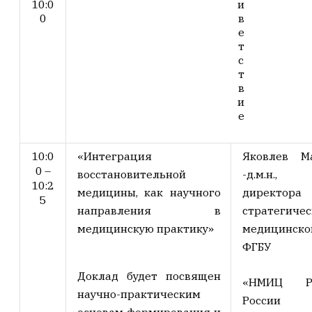
10:0
и
0
в
е
т
с
т
в
и
е
10:0
«Интеграция
Яковлев М
0 –
восстановительной
-д.м.н.,
10:2
медицины, как научного
дирек
5
направления в
стратегиче
медицинскую практику»
медицинско
ФГБУ
Доклад будет посвящен
«НМИЦ Р
научно-практическим
России
основам формирования и