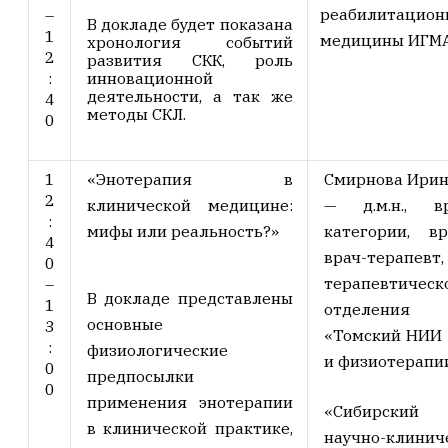
реабилитацион
–
В докладе будет показана
1
медицины ИГМ
хронология событий
2
развития СКК, роль
:
инновационной
деятельности, а так же
4
методы СКЛ.
0
1
«Энотерапия в
Смирнова Ирин
2
клинической медицине:
— д.м.н., в
:
мифы или реальность?»
категории, вр
4
врач-терапевт,
0
терапевтическ
–
В докладе представлены
1
отделени
основные
3
«Томский НИИ 
:
физиологические
и физиотерапи
0
предпосылки
0
применения энотерапии
«Сибирский 
в клинической практике,
научно-клини