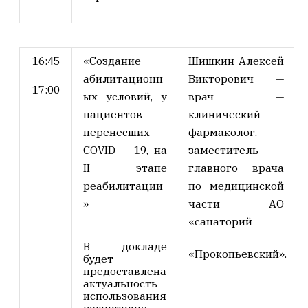
16:45
«Создание
Шишкин Алексей
–
абилитационн
Викторович
—
17:00
ых условий, у
врач —
пациентов
клинический
перенесших
фармаколог,
COVID — 19, на
заместитель
II этапе
главного врача
реабилитации
по медицинской
»
части АО
«санаторий
В докладе
«Прокопьевский».
будет
предоставлена
актуальность
использования