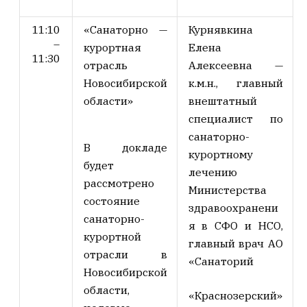
11:10
«Санаторно —
Курнявкина
–
курортная
Елена
11:30
отрасль
Алексеевна
—
Новосибирской
к.м.н., главный
области»
внештатный
специалист по
санаторно-
В докладе
курортному
будет
лечению
рассмотрено
Министерства
состояние
здравоохранени
санаторно-
я в СФО и НСО,
курортной
главный врач АО
отрасли в
«Санаторий
Новосибирской
области,
«Краснозерский»