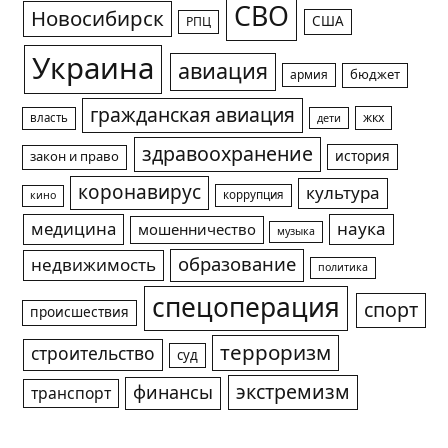
СВО
Новосибирск
США
РПЦ
Украина
авиация
армия
бюджет
гражданская авиация
жкх
власть
дети
здравоохранение
история
закон и право
коронавирус
культура
коррупция
кино
медицина
наука
мошенничество
музыка
образование
недвижимость
политика
спецоперация
спорт
происшествия
терроризм
строительство
суд
экстремизм
финансы
транспорт