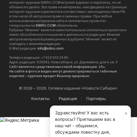
интернет-журнала SIBRU.COM вступает в диалог и переписку, но не
обязана это делать. Все права на материалы, находящиеся на страницах
интернет-журнала охраняются в соответствии с законодательством РФ,
в том числе об авторском праве и смежных правах. При любом
использовании материалов сайта и сателлитных проектов –
гиперссылка на
SIBRU.COM
обязательна.
Рубрика “Мнения” является самостоятельным сателлитным проектом и
имеет обособленное отношение к деятельности редакции. Мнения
авторов материалов размещенных в рубрике “Мнения” может не
совпадать с мнением редакции.
E-Mail редакции:
info@sibru.com
Телефон редакции: +7 913 002 24 80
Адрес редакции: 630091, Новосибирск, ул. Державина, дом 4, кв. 3
Сайт является средством массовой информации. 18+.
На сайте в фото и видео могут демонстрироваться табачные
изделия – курение вредит Вашему здоровью.
© 2016 – 2026, Сетевое издание «Новости Сибири».
Контакты
Редакция
Партнёры
×
Здравствуйте! У вас есть
вопросы? Приглашаем вас в
наш чат - общаемся,
обсуждаем повестку дня,