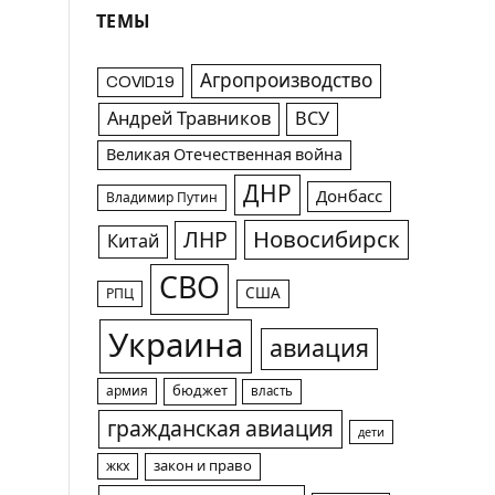
ТЕМЫ
Агропроизводство
COVID19
Андрей Травников
ВСУ
Великая Отечественная война
ДНР
Донбасс
Владимир Путин
Новосибирск
ЛНР
Китай
СВО
США
РПЦ
Украина
авиация
армия
бюджет
власть
гражданская авиация
дети
жкх
закон и право