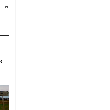
Website
а
и