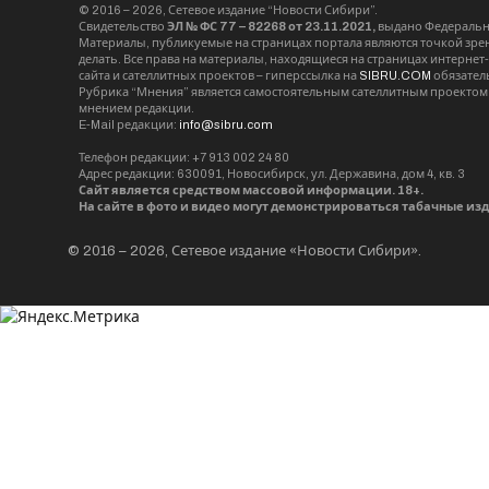
© 2016 – 2026, Сетевое издание “Новости Сибири”.
Свидетельство
ЭЛ № ФС 77 – 82268 от 23.11.2021,
выдано Федерально
Материалы, публикуемые на страницах портала являются точкой зрени
делать. Все права на материалы, находящиеся на страницах интернет
сайта и сателлитных проектов – гиперссылка на
SIBRU.COM
обязател
Рубрика “Мнения” является самостоятельным сателлитным проектом 
мнением редакции.
E-Mail редакции:
info@sibru.com
Телефон редакции: +7 913 002 24 80
Адрес редакции: 630091, Новосибирск, ул. Державина, дом 4, кв. 3
Сайт является средством массовой информации. 18+.
На сайте в фото и видео могут демонстрироваться табачные из
© 2016 – 2026, Сетевое издание «Новости Сибири».