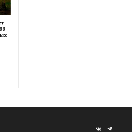
ет
88
вых
VKontakte
Telegram