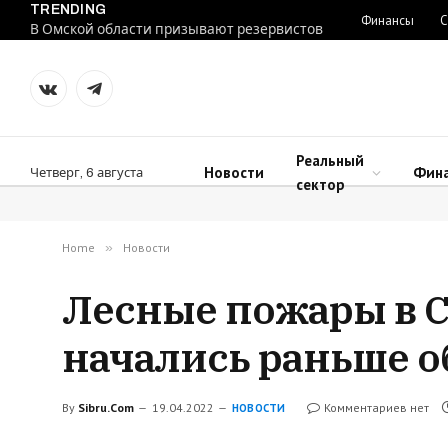
TRENDING
Финансы
С
В Омской области призывают резервистов
VKontakte
Telegram
Реальный
Новости
Фин
Четверг, 6 августа
сектор
Home
»
Новости
Лесные пожары в С
начались раньше 
By
Sibru.Com
19.04.2022
Комментариев нет
НОВОСТИ