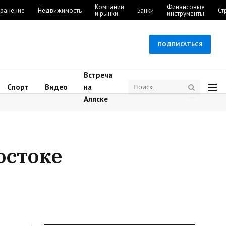
Компании
Финансовые
ранение
Недвижимость
Банки
Ст
и рынки
инструменты
ПОДПИСАТЬСЯ
Встреча
Спорт
Видео
на
Аляске
остоке