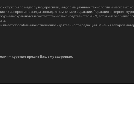
й службой по надзору в сфере связи, информационных технологий и массовых 
я их авторов и не всегда совпадают с мнением редакции. Редакция интернет-журна
-журнала охраняются в соответствии с законодательством РФ, в том числе об авт
ьна.
и имеет обособленное отношение к деятельности редакции. Мнения авторов мате
делия – курение вредит Вашему здоровью.