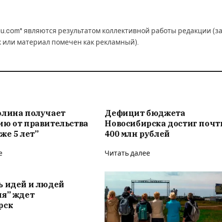
u.com" являются результатом коллективной работы редакции (з
к или материал помечен как рекламный).
олина получает
Дефицит бюджета
ию от правительства
Новосибирска достиг почт
же 5 лет”
400 млн рублей
е
Читать далее
ь идей и людей
ия” ждет
рск