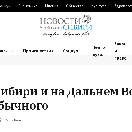
оциум
Экономика
Мнения
Общество
Культура
Здравоох
Закон
Театр
ансы
Происшествия
Социум
и
кукол
право
ибири и на Дальнем В
обычного
2 Mins Read