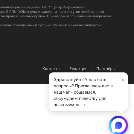
коммуникаций. Учредитель: ООО “Центр Информации”
ла SIBRU.COM вступает в диалог и переписку, но не обязана это
орском праве и смежных правах. При любом использовании материалов
риалов размещенных в рубрике “Мнения” может не совпадать с
Контакты
Редакция
Партнёры
×
Здравствуйте! У вас есть
вопросы? Приглашаем вас в
наш чат - общаемся,
обсуждаем повестку дня,
знакомимся ;-)