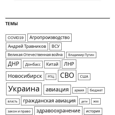
ТЕМЫ
Агропроизводство
COVID19
Андрей Травников
ВСУ
Великая Отечественная война
Владимир Путин
ДНР
ЛНР
Китай
Донбасс
СВО
Новосибирск
США
РПЦ
Украина
авиация
армия
бюджет
гражданская авиация
жкх
власть
дети
здравоохранение
история
закон и право