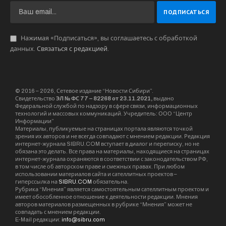
Нажимая «Подписаться», вы соглашаетесь с обработкой
данных.
Связаться с редакцией
.
© 2016 – 2026, Сетевое издание “Новости Сибири”.
Свидетельство
ЭЛ № ФС 77 – 82268 от 23.11.2021,
выдано
Федеральной службой по надзору в сфере связи, информационных
технологий и массовых коммуникаций. Учредитель: ООО “Центр
Информации”
Материалы, публикуемые на страницах портала являются точкой
зрения их авторов и не всегда совпадают с мнением редакции. Редакция
интернет-журнала SIBRU.COM вступает в диалог и переписку, но не
обязана это делать. Все права на материалы, находящиеся на страницах
интернет-журнала охраняются в соответствии с законодательством РФ,
в том числе об авторском праве и смежных правах. При любом
использовании материалов сайта и сателлитных проектов –
гиперссылка на
SIBRU.COM
обязательна.
Рубрика “Мнения” является самостоятельным сателлитным проектом и
имеет обособленное отношение к деятельности редакции. Мнения
авторов материалов размещенных в рубрике “Мнения” может не
совпадать с мнением редакции.
E-Mail редакции:
info@sibru.com