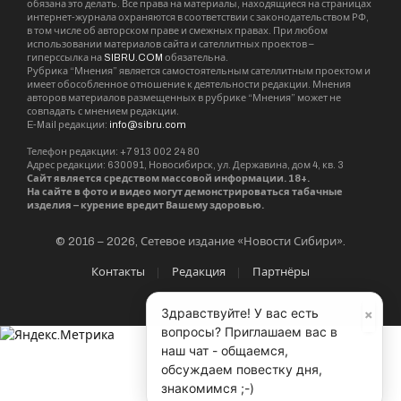
обязана это делать. Все права на материалы, находящиеся на страницах
интернет-журнала охраняются в соответствии с законодательством РФ,
в том числе об авторском праве и смежных правах. При любом
использовании материалов сайта и сателлитных проектов –
гиперссылка на
SIBRU.COM
обязательна.
Рубрика “Мнения” является самостоятельным сателлитным проектом и
имеет обособленное отношение к деятельности редакции. Мнения
авторов материалов размещенных в рубрике “Мнения” может не
совпадать с мнением редакции.
E-Mail редакции:
info@sibru.com
Телефон редакции: +7 913 002 24 80
Адрес редакции: 630091, Новосибирск, ул. Державина, дом 4, кв. 3
Сайт является средством массовой информации. 18+.
На сайте в фото и видео могут демонстрироваться табачные
изделия – курение вредит Вашему здоровью.
© 2016 – 2026, Сетевое издание «Новости Сибири».
Контакты
Редакция
Партнёры
×
Здравствуйте! У вас есть
вопросы? Приглашаем вас в
наш чат - общаемся,
обсуждаем повестку дня,
знакомимся ;-)