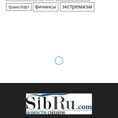
экстремизм
финансы
транспорт
Тилль Линдеманн как
жупел для новосибирских
активистов
By
Михаил ШТЕРН
02.01.2022
Updated:
03.01.2022
Комментариев нет
5 Mins Read
КУЛЬТУРА