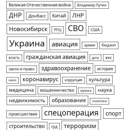
Великая Отечественная война
Владимир Путин
ДНР
ЛНР
Китай
Донбасс
СВО
Новосибирск
США
РПЦ
Украина
авиация
армия
бюджет
гражданская авиация
жкх
власть
дети
здравоохранение
история
закон и право
коронавирус
культура
коррупция
кино
медицина
наука
мошенничество
музыка
образование
недвижимость
политика
спецоперация
спорт
происшествия
терроризм
строительство
суд