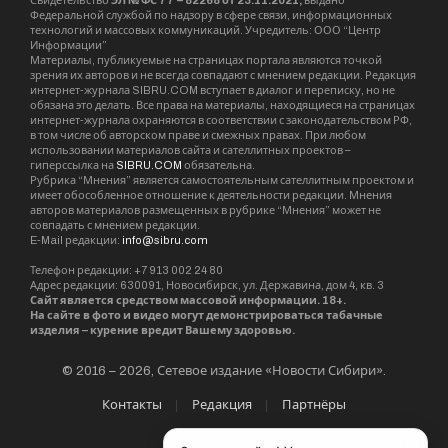
Аксененко, Игорю Антропенко, Александру
Жукову, Олегу Иванинскому, Виктору
Игнатову, Дмитрию Савельеву, Ренату
Сулейманову, Александру Терентьеву с
просьбой – запретить выступление
“скандального исполнителя – солиста
немецкой группы Rammstein Тилля
Линдеманна”. Исполнителя уже “пытались
привлечь к ответственности за «разжигание
розни и клевету на советскую историю”,
подчеркивают авторы обращения и приводят
ссылки на
комментарий
Максима Сурайкина
для “Газеты.ру”, на публикации РИА “Катюша”,
Ленты.ру и других СМИ.
Общественники предлагают “инициировать на