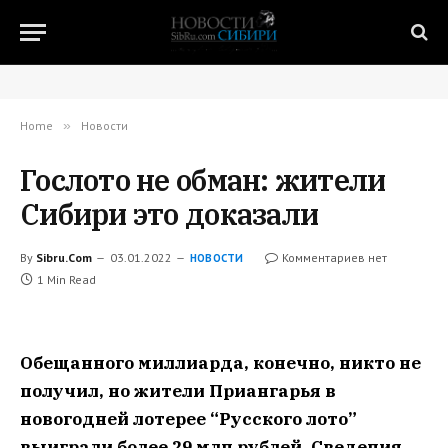
Home
»
Новости
Гослото не обман: жители
Сибири это доказали
By
Sibru.Com
03.01.2022
Комментариев нет
НОВОСТИ
1 Min Read
Обещанного миллиарда, конечно, никто не
получил, но жители Приангарья в
новогодней лотерее “Русского лото”
выиграли более 29 млн рублей. Сведения