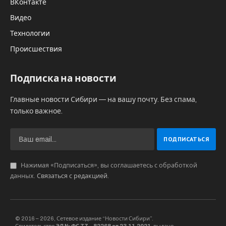
“Раммштайн” в Новосибирске как
“антикультурное явление”. Бастрыкин
поручил новосибирскому коллеге
Александру Бадулину “проверить доводы
и доложить”.
В последние числа декабря на сайте “Русское
поле”
появилось
“Открытое обращение к
депутатам Государственной Думы от
Новосибирской области” от “Новосибирского
Координационного Совета в защиту
общественной нравственности, культуры и
традиционных семейных ценностей”.
Авторы текста обращаются к депутатам
Госдумы восьмого созыва Александру