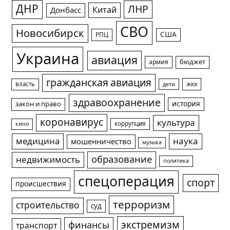
ДНР
ЛНР
Китай
Донбасс
СВО
Новосибирск
США
РПЦ
Украина
авиация
армия
бюджет
гражданская авиация
жкх
власть
дети
здравоохранение
история
закон и право
коронавирус
культура
коррупция
кино
медицина
наука
мошенничество
музыка
образование
недвижимость
политика
спецоперация
спорт
происшествия
терроризм
строительство
суд
экстремизм
финансы
транспорт