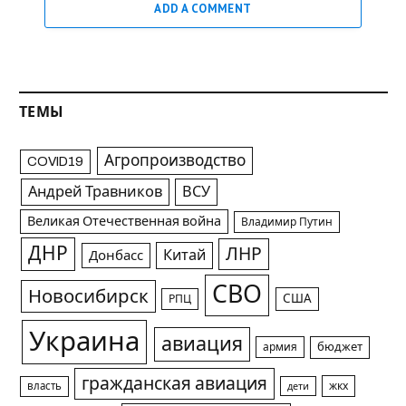
ADD A COMMENT
ТЕМЫ
Агропроизводство
COVID19
Андрей Травников
ВСУ
Великая Отечественная война
Владимир Путин
ДНР
ЛНР
Китай
Донбасс
СВО
Новосибирск
США
РПЦ
Украина
авиация
армия
бюджет
гражданская авиация
жкх
власть
дети