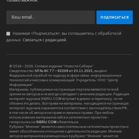
только важное.
Нажимая «Подписаться», вы соглашаетесь с обработкой
данных.
Связаться с редакцией
.
© 2016 – 2026, Сетевое издание “Новости Сибири”.
Свидетельство
ЭЛ № ФС 77 – 82268 от 23.11.2021,
выдано
Федеральной службой по надзору в сфере связи, информационных
технологий и массовых коммуникаций. Учредитель: ООО “Центр
Информации”
Материалы, публикуемые на страницах портала являются точкой
зрения их авторов и не всегда совпадают с мнением редакции. Редакция
интернет-журнала SIBRU.COM вступает в диалог и переписку, но не
обязана это делать. Все права на материалы, находящиеся на страницах
интернет-журнала охраняются в соответствии с законодательством РФ,
в том числе об авторском праве и смежных правах. При любом
использовании материалов сайта и сателлитных проектов –
гиперссылка на
SIBRU.COM
обязательна.
Рубрика “Мнения” является самостоятельным сателлитным проектом и
имеет обособленное отношение к деятельности редакции. Мнения
авторов материалов размещенных в рубрике “Мнения” может не