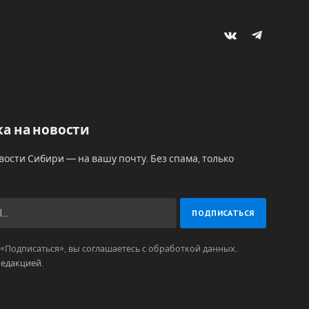
VKontakte
Telegram
а на новости
вости Сибири — на вашу почту. Без спама, только
Подписаться», вы соглашаетесь с обработкой данных.
редакцией
.