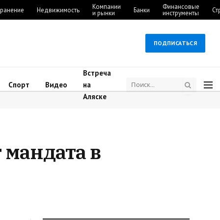
Компании
Финансовые
ранение
Недвижимость
Банки
Ст
и рынки
инструменты
ПОДПИСАТЬСЯ
Встреча
Спорт
Видео
на
Аляске
 мандата в