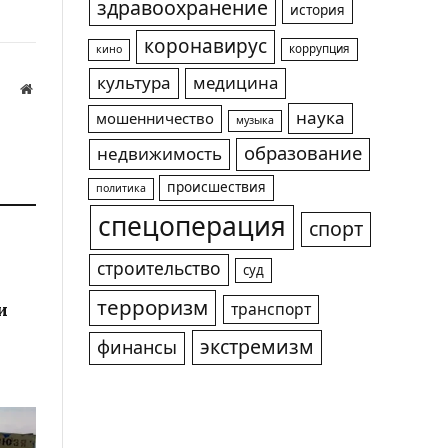
здравоохранение
история
коронавирус
коррупция
кино
культура
медицина
Website
наука
мошенничество
музыка
а
образование
недвижимость
происшествия
политика
спецоперация
спорт
строительство
суд
терроризм
и
транспорт
экстремизм
финансы