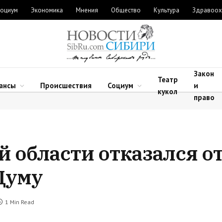
оциум
Экономика
Мнения
Общество
Культура
Здравоох
Закон
Театр
ансы
Происшествия
Социум
и
кукол
право
 области отказался от
Думу
1 Min Read