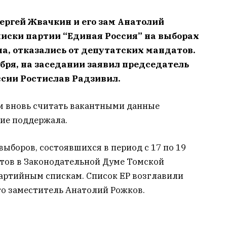
Сергей Жвачкин и его зам Анатолий
писки партии “Единая Россия” на выборах
а, отказались от депутатских мандатов.
ября, на заседании заявил председатель
сии Ростислав Радзивил.
им вновь считать вакантными данные
ие поддержала.
ыборов, состоявшихся в период с 17 по 19
атов в Законодательной Думе Томской
 партийным спискам. Список ЕР возглавили
го заместитель Анатолий Рожков.