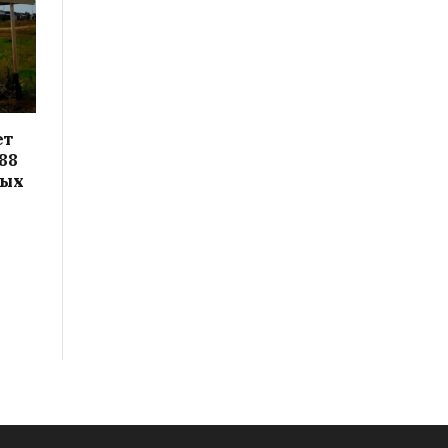
ет
88
вых