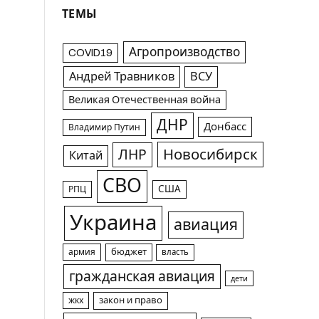
ТЕМЫ
Агропроизводство
COVID19
Андрей Травников
ВСУ
Великая Отечественная война
ДНР
Донбасс
Владимир Путин
Новосибирск
ЛНР
Китай
СВО
США
РПЦ
Украина
авиация
армия
бюджет
власть
гражданская авиация
дети
жкх
закон и право