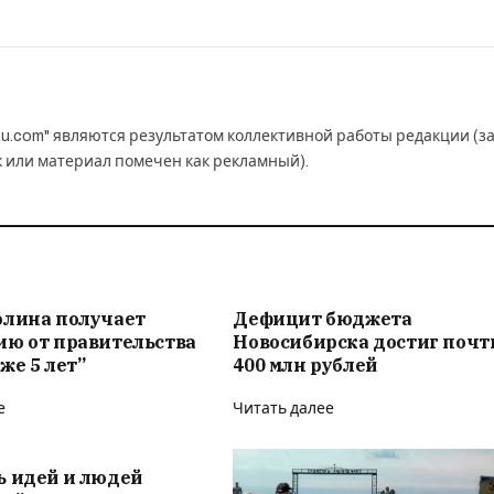
u.com" являются результатом коллективной работы редакции (з
к или материал помечен как рекламный).
олина получает
Дефицит бюджета
ию от правительства
Новосибирска достиг почт
же 5 лет”
400 млн рублей
е
Читать далее
ь идей и людей