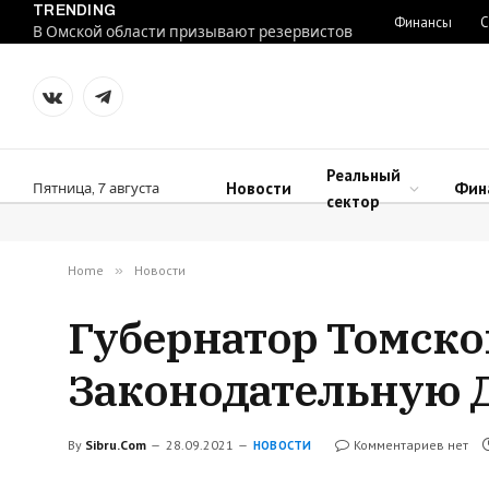
TRENDING
Финансы
С
В Омской области призывают резервистов
VKontakte
Telegram
Реальный
Новости
Фин
Пятница, 7 августа
сектор
Home
»
Новости
Губернатор Томской
Законодательную 
By
Sibru.Com
28.09.2021
Комментариев нет
НОВОСТИ