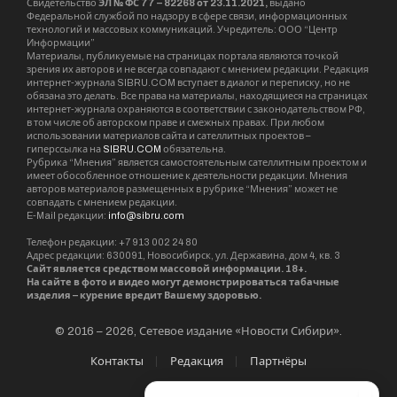
Свидетельство
ЭЛ № ФС 77 – 82268 от 23.11.2021,
выдано
Федеральной службой по надзору в сфере связи, информационных
технологий и массовых коммуникаций. Учредитель: ООО “Центр
Информации”
Материалы, публикуемые на страницах портала являются точкой
зрения их авторов и не всегда совпадают с мнением редакции. Редакция
интернет-журнала SIBRU.COM вступает в диалог и переписку, но не
обязана это делать. Все права на материалы, находящиеся на страницах
интернет-журнала охраняются в соответствии с законодательством РФ,
в том числе об авторском праве и смежных правах. При любом
использовании материалов сайта и сателлитных проектов –
гиперссылка на
SIBRU.COM
обязательна.
Рубрика “Мнения” является самостоятельным сателлитным проектом и
имеет обособленное отношение к деятельности редакции. Мнения
авторов материалов размещенных в рубрике “Мнения” может не
совпадать с мнением редакции.
E-Mail редакции:
info@sibru.com
Телефон редакции: +7 913 002 24 80
Адрес редакции: 630091, Новосибирск, ул. Державина, дом 4, кв. 3
Сайт является средством массовой информации. 18+.
На сайте в фото и видео могут демонстрироваться табачные
изделия – курение вредит Вашему здоровью.
© 2016 – 2026, Сетевое издание «Новости Сибири».
Контакты
Редакция
Партнёры