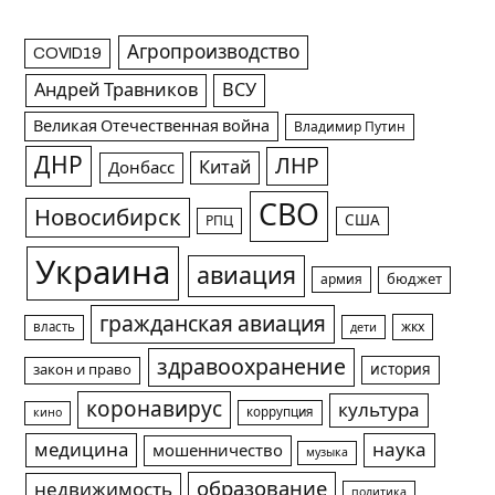
Агропроизводство
COVID19
Андрей Травников
ВСУ
Великая Отечественная война
Владимир Путин
ДНР
ЛНР
Китай
Донбасс
СВО
Новосибирск
США
РПЦ
Украина
авиация
армия
бюджет
гражданская авиация
жкх
власть
дети
здравоохранение
история
закон и право
коронавирус
культура
коррупция
кино
медицина
наука
мошенничество
музыка
образование
недвижимость
политика