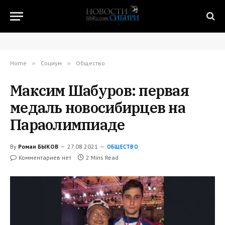
Home
»
Социум
»
Общество
Максим Шабуров: первая
медаль новосибирцев на
Параолимпиаде
By
Роман БЫКОВ
27.08.2021
ОБЩЕСТВО
Комментариев нет
2 Mins Read