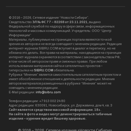
© 2016 – 2026, Сетевое издание “Новости Сибири”.
Свидетельство
ЭЛ № ФС 77 – 82268 от 23.11.2021,
выдано
Федеральной службой по надзору в сфере связи, информационных
технологий и массовых коммуникаций. Учредитель: ООО “Центр
Информации”
Материалы, публикуемые на страницах портала являются точкой
зрения их авторов и не всегда совпадают с мнением редакции. Редакция
интернет-журнала SIBRU.COM вступает в диалог и переписку, но не
обязана это делать. Все права на материалы, находящиеся на страницах
интернет-журнала охраняются в соответствии с законодательством РФ,
в том числе об авторском праве и смежных правах. При любом
использовании материалов сайта и сателлитных проектов –
гиперссылка на
SIBRU.COM
обязательна.
Рубрика “Мнения” является самостоятельным сателлитным проектом и
имеет обособленное отношение к деятельности редакции. Мнения
авторов материалов размещенных в рубрике “Мнения” может не
совпадать с мнением редакции.
E-Mail редакции:
info@sibru.com
Телефон редакции: +7 913 002 24 80
Адрес редакции: 630091, Новосибирск, ул. Державина, дом 4, кв. 3
Сайт является средством массовой информации. 18+.
На сайте в фото и видео могут демонстрироваться табачные
изделия – курение вредит Вашему здоровью.
© 2016 – 2026, Сетевое издание «Новости Сибири».