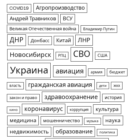
Агропроизводство
COVID19
Андрей Травников
ВСУ
Великая Отечественная война
Владимир Путин
ДНР
ЛНР
Китай
Донбасс
СВО
Новосибирск
США
РПЦ
Украина
авиация
армия
бюджет
гражданская авиация
жкх
власть
дети
здравоохранение
история
закон и право
коронавирус
культура
коррупция
кино
медицина
наука
мошенничество
музыка
образование
недвижимость
политика