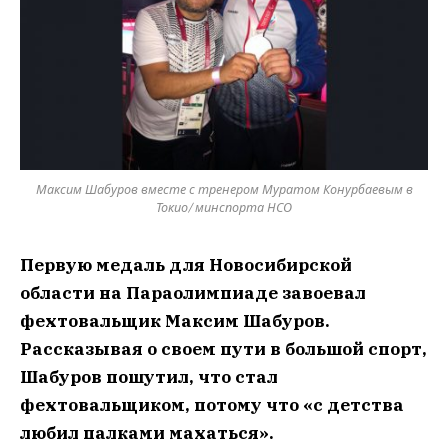
Максим Шабуров вместе с тренером Муратом Конурбаевым в
Токио/ минспорта НСО
Первую медаль для Новосибирской
области на Параолимпиаде завоевал
фехтовальщик Максим Шабуров.
Рассказывая о своем пути в большой спорт,
Шабуров пошутил, что стал
фехтовальщиком, потому что «с детства
любил палками махаться».