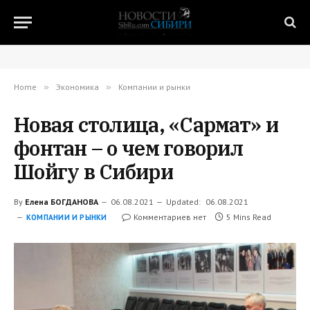
Home
»
Экономика
»
Компании и рынки
Новая столица, «Сармат» и
фонтан – о чем говорил
Шойгу в Сибири
By
Елена БОГДАНОВА
06.08.2021
Updated:
06.08.2021
Комментариев нет
5 Mins Read
КОМПАНИИ И РЫНКИ