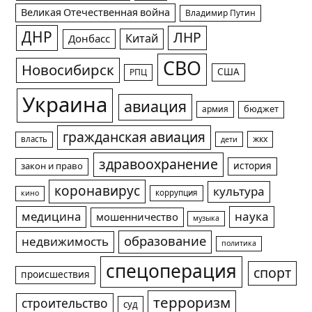
Великая Отечественная война
Владимир Путин
ДНР
ЛНР
Китай
Донбасс
СВО
Новосибирск
США
РПЦ
Украина
авиация
армия
бюджет
гражданская авиация
жкх
власть
дети
здравоохранение
история
закон и право
коронавирус
культура
коррупция
кино
медицина
наука
мошенничество
музыка
образование
недвижимость
политика
спецоперация
спорт
происшествия
терроризм
строительство
суд