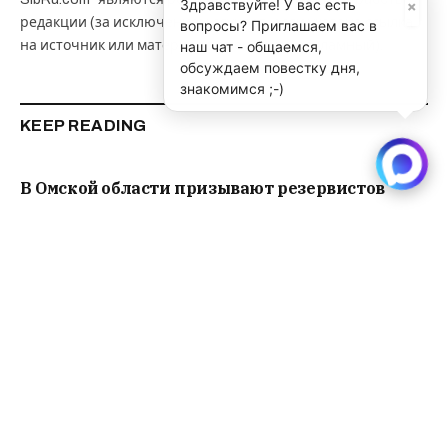
×
Здравствуйте! У вас есть
редакции (за исключением случаев, если указана ссылка
вопросы? Приглашаем вас в
на источник или материал помечен как рекламный).
наш чат - общаемся,
обсуждаем повестку дня,
знакомимся ;-)
KEEP READING
В Омской области призывают резервистов
Читать далее
Лариса Долина получает спецпенсию от
правительства Москвы “уже 5 лет”
Читать далее
Дефицит бюджета Новосибирска достиг
почти 400 млн рублей