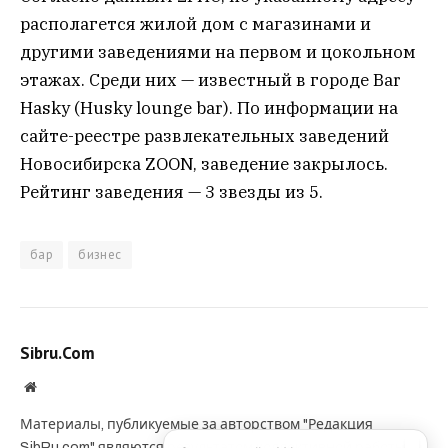
располагется жилой дом с магазинами и
другими заведениями на первом и цокольном
этажах. Среди них — известный в городе Bar
Hasky (Husky lounge bar). По информации на
сайте-реестре развлекательных заведений
Новосибирска ZOON, заведение закрылось.
Рейтинг заведения — 3 звезды из 5.
бар
бизнес
Sibru.Com
Website
Материалы, публикуемые за авторством "Редакция
SibRu.com" являются результатом коллективной работы