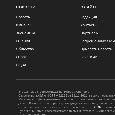
НОВОСТИ
О САЙТЕ
Новости
Редакция
Финансы
Контакты
Экономика
Партнёры
Мнения
Запрещённые СМ
Общество
Прислать новость
Спорт
Вакансии
Наука
© 2016 – 2026, Сетевое издание “Новости Сибири”.
Свидетельство
ЭЛ № ФС 77 – 82268 от 23.11.2021,
выдано Федерально
Материалы, публикуемые на страницах портала являются точкой зрени
делать. Все права на материалы, находящиеся на страницах интернет
сайта и сателлитных проектов – гиперссылка на
SIBRU.COM
обязател
Рубрика “Мнения” является самостоятельным сателлитным проектом 
мнением редакции.