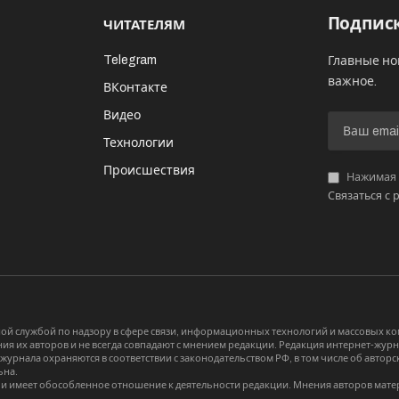
Подписк
ЧИТАТЕЛЯМ
Telegram
Главные но
важное.
ВКонтакте
Видео
И
Технологии
Происшествия
Нажимая «
Связаться с 
й службой по надзору в сфере связи, информационных технологий и массовых 
я их авторов и не всегда совпадают с мнением редакции. Редакция интернет-журна
-журнала охраняются в соответствии с законодательством РФ, в том числе об авт
ьна.
и имеет обособленное отношение к деятельности редакции. Мнения авторов мате