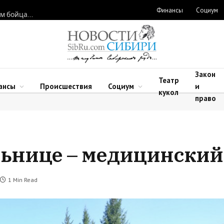
Финансы
Социум
Новосибирские нейрохирурги восстановили функции рук двум бойцам после минно-взрывных травм
Закон
Театр
ансы
Происшествия
Социум
и
кукол
право
ьнице – медицинский
1 Min Read