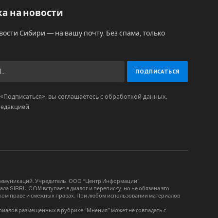
а на новости
вости Сибири — на вашу почту. Без спама, только
Подписаться», вы соглашаетесь с обработкой данных.
редакцией
.
коммуникаций. Учредитель: ООО “Центр Информации”
ла SIBRU.COM вступает в диалог и переписку, но не обязана это
орском праве и смежных правах. При любом использовании материалов
риалов размещенных в рубрике “Мнения” может не совпадать с