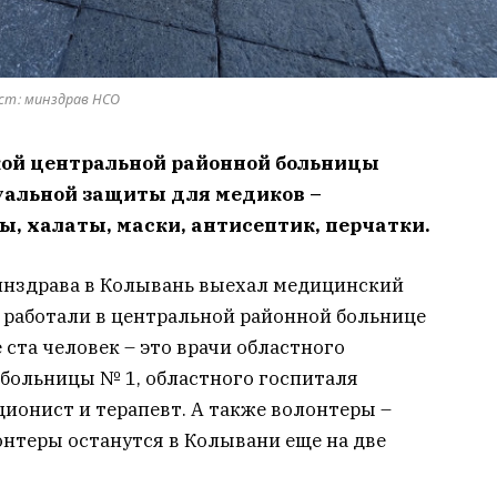
ст: минздрав НСО
кой центральной районной больницы
альной защиты для медиков –
, халаты, маски, антисептик, перчатки.
инздрава в Колывань выехал медицинский
и работали в центральной районной больнице
 ста человек – это врачи областного
больницы № 1, областного госпиталя
ционист и терапевт. А также волонтеры –
нтеры останутся в Колывани еще на две