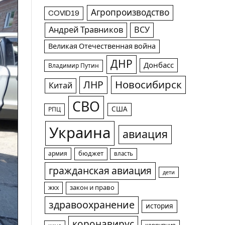
Агропроизводство
COVID19
Андрей Травников
ВСУ
Великая Отечественная война
ДНР
Донбасс
Владимир Путин
Новосибирск
ЛНР
Китай
СВО
США
РПЦ
Украина
авиация
армия
бюджет
власть
гражданская авиация
дети
жкх
закон и право
здравоохранение
история
коронавирус