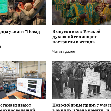
рцы увидят “Поезд
Выпускников Томской
духовной семинарии
постригли в чтецов
е
Читать далее
устанавливают
Новосибирцы примут учас
верхпроводящий
в акциях “Свеча памяти” и