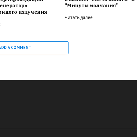
генератор»
“Минуты молчания”
онного излучения
Читать далее
е
ADD A COMMENT