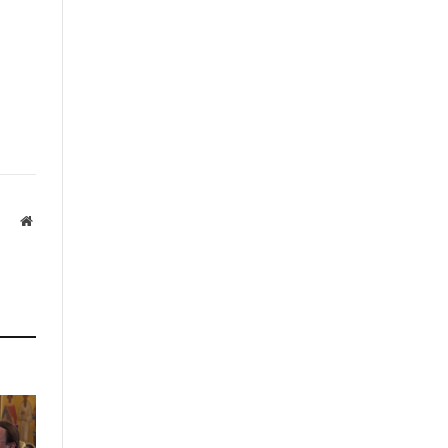
Website
а