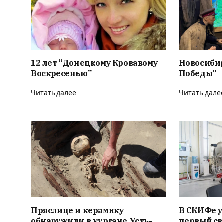
12 лет “Донецкому Кровавому
Новосиби
Воскресенью”
Победы”
Читать далее
Читать дале
Пряслице и керамику
В СКИФе 
обнаружили в кургане Усть-
первый с