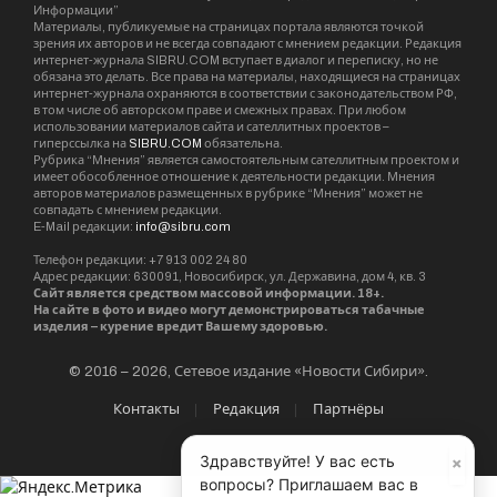
Информации”
Материалы, публикуемые на страницах портала являются точкой
зрения их авторов и не всегда совпадают с мнением редакции. Редакция
интернет-журнала SIBRU.COM вступает в диалог и переписку, но не
обязана это делать. Все права на материалы, находящиеся на страницах
интернет-журнала охраняются в соответствии с законодательством РФ,
в том числе об авторском праве и смежных правах. При любом
использовании материалов сайта и сателлитных проектов –
гиперссылка на
SIBRU.COM
обязательна.
Рубрика “Мнения” является самостоятельным сателлитным проектом и
имеет обособленное отношение к деятельности редакции. Мнения
авторов материалов размещенных в рубрике “Мнения” может не
совпадать с мнением редакции.
E-Mail редакции:
info@sibru.com
Телефон редакции: +7 913 002 24 80
Адрес редакции: 630091, Новосибирск, ул. Державина, дом 4, кв. 3
Сайт является средством массовой информации. 18+.
На сайте в фото и видео могут демонстрироваться табачные
изделия – курение вредит Вашему здоровью.
© 2016 – 2026, Сетевое издание «Новости Сибири».
Контакты
Редакция
Партнёры
×
Здравствуйте! У вас есть
вопросы? Приглашаем вас в