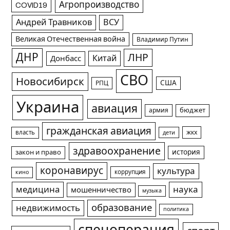
Агропроизводство
COVID19
Андрей Травников
ВСУ
Великая Отечественная война
Владимир Путин
ДНР
ЛНР
Китай
Донбасс
СВО
Новосибирск
США
РПЦ
Украина
авиация
армия
бюджет
гражданская авиация
жкх
власть
дети
здравоохранение
история
закон и право
коронавирус
культура
коррупция
кино
медицина
наука
мошенничество
музыка
образование
недвижимость
политика