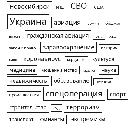
СВО
Новосибирск
США
РПЦ
Украина
авиация
армия
бюджет
гражданская авиация
жкх
власть
дети
здравоохранение
история
закон и право
коронавирус
культура
коррупция
кино
медицина
наука
мошенничество
музыка
образование
недвижимость
политика
спецоперация
спорт
происшествия
терроризм
строительство
суд
экстремизм
финансы
транспорт