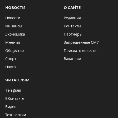
В Новосибирской области чиновники
регионального Правительства сегодня, 23
июня, утвердили новые ограничения из-за
распространения коронавируса. Они
вступят в силу с 1 июля.
По новым, но уже до боли знакомым, правилам
вводится ограничение по максимальному
числу зрителей на фестивалях, концертах и в
кинотеатрах – залы должны быть заполнены
не более чем на 50%. Запрещаются концерты и
другие развлекательные мероприятия в
спортивных и выставочных комплексах.
Под новые ограничения попали спортсмены
из других регионов, приезжающие на
соревнования в Новосибирскую область. Им