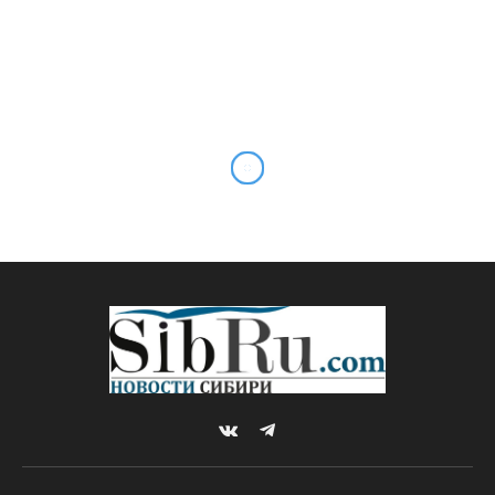
В Новосибирской области
ввели новые
коронавирусные
ограничения с 1 июля
By
Sibru.Com
24.06.2021
Комментариев нет
НОВОСТИ
1 Min Read