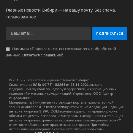
Главные новости Сибири — на вашу почту. Без спама,
только важное.
Нажимая «Подписаться», вы соглашаетесь с обработкой
данных.
Связаться с редакцией
.
© 2016 – 2026, Сетевое издание “Новости Сибири”.
Свидетельство
ЭЛ № ФС 77 – 82268 от 23.11.2021,
выдано
Федеральной службой по надзору в сфере связи, информационных
технологий и массовых коммуникаций. Учредитель: ООО “Центр
Информации”
Материалы, публикуемые на страницах портала являются точкой
зрения их авторов и не всегда совпадают с мнением редакции. Редакция
интернет-журнала SIBRU.COM вступает в диалог и переписку, но не
обязана это делать. Все права на материалы, находящиеся на страницах
интернет-журнала охраняются в соответствии с законодательством РФ,
в том числе об авторском праве и смежных правах. При любом
использовании материалов сайта и сателлитных проектов –