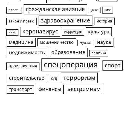
гражданская авиация
жкх
власть
дети
здравоохранение
история
закон и право
коронавирус
культура
коррупция
кино
медицина
наука
мошенничество
музыка
образование
недвижимость
политика
спецоперация
спорт
происшествия
терроризм
строительство
суд
экстремизм
финансы
транспорт