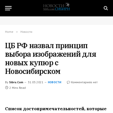
Home
»
Новости
ЦБ РФ назвал принцип
выбора изображений для
новых купюр с
Новосибирском
By
Sibru.Com
31.03.2021
Комментариев нет
НОВОСТИ
2 Mins Read
Список достопримечательностей, которые