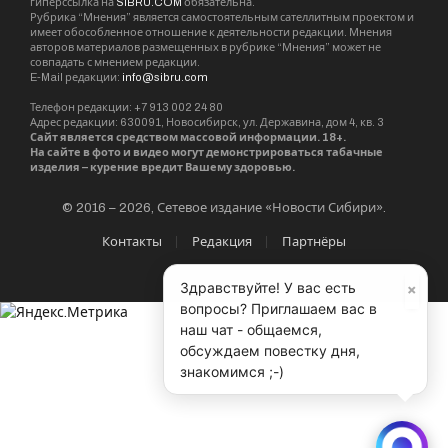
гиперссылка на
SIBRU.COM
обязательна.
Рубрика “Мнения” является самостоятельным сателлитным проектом и
имеет обособленное отношение к деятельности редакции. Мнения
авторов материалов размещенных в рубрике “Мнения” может не
совпадать с мнением редакции.
E-Mail редакции:
info@sibru.com
Телефон редакции: +7 913 002 24 80
Адрес редакции: 630091, Новосибирск, ул. Державина, дом 4, кв. 3
Сайт является средством массовой информации. 18+.
На сайте в фото и видео могут демонстрироваться табачные
изделия – курение вредит Вашему здоровью.
© 2016 – 2026, Сетевое издание «Новости Сибири».
Контакты
Редакция
Партнёры
×
Здравствуйте! У вас есть
вопросы? Приглашаем вас в
наш чат - общаемся,
обсуждаем повестку дня,
знакомимся ;-)