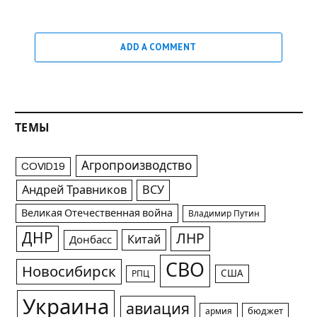
ADD A COMMENT
ТЕМЫ
Агропроизводство
COVID19
Андрей Травников
ВСУ
Великая Отечественная война
Владимир Путин
ДНР
ЛНР
Китай
Донбасс
СВО
Новосибирск
США
РПЦ
Украина
авиация
армия
бюджет