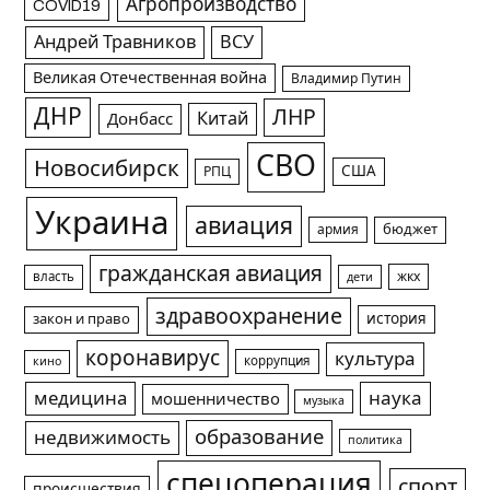
Агропроизводство
COVID19
Андрей Травников
ВСУ
Великая Отечественная война
Владимир Путин
ДНР
ЛНР
Китай
Донбасс
СВО
Новосибирск
США
РПЦ
Украина
авиация
армия
бюджет
гражданская авиация
жкх
власть
дети
здравоохранение
история
закон и право
коронавирус
культура
коррупция
кино
медицина
наука
мошенничество
музыка
образование
недвижимость
политика
спецоперация
спорт
происшествия