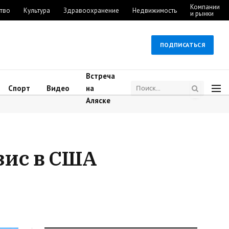
Компании
тво
Культура
Здравоохранение
Недвижимость
и рынки
ПОДПИСАТЬСЯ
Встреча
Спорт
Видео
на
Аляске
зис в США