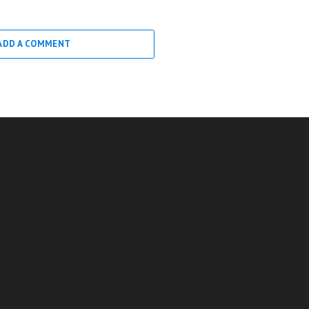
ADD A COMMENT
Подписк
ЧИТАТЕЛЯМ
Telegram
Главные но