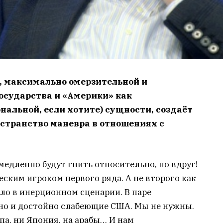
й, максимально омерзительной и
осударства и «Америки» как
альной, если хотите) сущности, создаёт
странство маневра в отношениях с
 медленно будут гнить относительно, но вдруг!
еским игроком первого ряда. А не второго как
было в инерционном сценарии. В паре
но и достойно слабеющие США. Мы не нужны.
па, ни Япония, на арабы… И нам