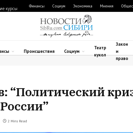
Финансы
Социум
Экономика
Мнения
Общес
ие курсы
Закон
Театр
ансы
Происшествия
Социум
и
кукол
право
в: “Политический кри
 России”
2 Mins Read