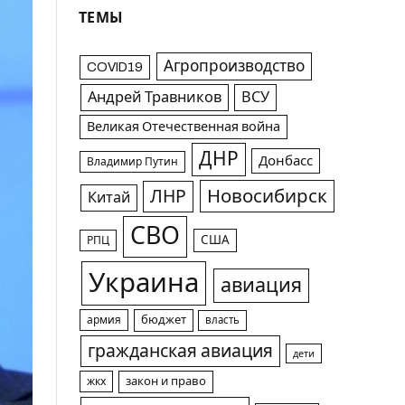
ТЕМЫ
Агропроизводство
COVID19
Андрей Травников
ВСУ
Великая Отечественная война
ДНР
Донбасс
Владимир Путин
Новосибирск
ЛНР
Китай
СВО
США
РПЦ
Украина
авиация
армия
бюджет
власть
гражданская авиация
дети
жкх
закон и право