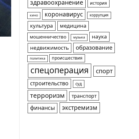
здравоохранение
история
коронавирус
коррупция
кино
культура
медицина
наука
мошенничество
музыка
образование
недвижимость
происшествия
политика
спецоперация
спорт
строительство
суд
терроризм
транспорт
экстремизм
финансы