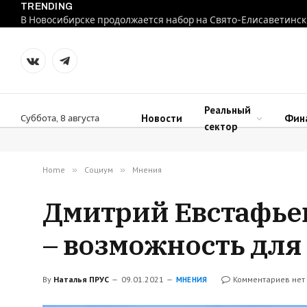
TRENDING
В Новосибирске продолжается набор на Свято-Елисаветинск
VKontakte
Telegram
Реальный
Новости
Фин
Суббота, 8 августа
сектор
Home
»
Социум
»
Мнения
Дмитрий Евстафье
– возможность для
By
Наталья ПРУС
09.01.2021
Комментариев нет
МНЕНИЯ