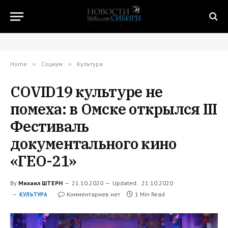
Home
»
Социум
»
Культура
COVID19 культуре не
помеха: в Омске открылся III
Фестиваль
документального кино
«ГЕО-21»
By
Михаил ШТЕРН
21.10.2020
Updated:
21.10.2020
Комментариев нет
1 Min Read
КУЛЬТУРА