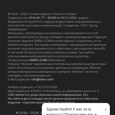
© 2016 – 2026, Сетевое издание “Новости Сибири”.
Свидетельство
ЭЛ № ФС 77 – 82268 от 23.11.2021,
выдано
Федеральной службой по надзору в сфере связи, информационных
технологий и массовых коммуникаций. Учредитель: ООО “Центр
Информации”
Материалы, публикуемые на страницах портала являются точкой
зрения их авторов и не всегда совпадают с мнением редакции. Редакция
интернет-журнала SIBRU.COM вступает в диалог и переписку, но не
обязана это делать. Все права на материалы, находящиеся на страницах
интернет-журнала охраняются в соответствии с законодательством РФ,
в том числе об авторском праве и смежных правах. При любом
использовании материалов сайта и сателлитных проектов –
гиперссылка на
SIBRU.COM
обязательна.
Рубрика “Мнения” является самостоятельным сателлитным проектом и
имеет обособленное отношение к деятельности редакции. Мнения
авторов материалов размещенных в рубрике “Мнения” может не
совпадать с мнением редакции.
E-Mail редакции:
info@sibru.com
Телефон редакции: +7 913 002 24 80
Адрес редакции: 630091, Новосибирск, ул. Державина, дом 4, кв. 3
Сайт является средством массовой информации. 18+.
На сайте в фото и видео могут демонстрироваться табачные
изделия – курение вредит Вашему здоровью.
×
Здравствуйте! У вас есть
© 2016 – 2026, Сетевое издание «Новости Сибири».
вопросы? Приглашаем вас в