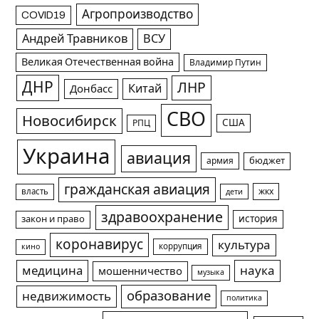
Агропроизводство
COVID19
Андрей Травников
ВСУ
Великая Отечественная война
Владимир Путин
ДНР
ЛНР
Китай
Донбасс
СВО
Новосибирск
США
РПЦ
Украина
авиация
армия
бюджет
гражданская авиация
жкх
власть
дети
здравоохранение
история
закон и право
коронавирус
культура
коррупция
кино
медицина
наука
мошенничество
музыка
образование
недвижимость
политика