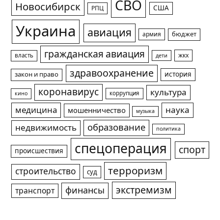
СВО
Новосибирск
США
РПЦ
Украина
авиация
армия
бюджет
гражданская авиация
жкх
власть
дети
здравоохранение
история
закон и право
коронавирус
культура
коррупция
кино
медицина
наука
мошенничество
музыка
образование
недвижимость
политика
спецоперация
спорт
происшествия
терроризм
строительство
суд
экстремизм
финансы
транспорт