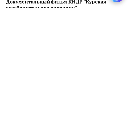
Документальный фильм КНДР “Курская
освободительная операция”
Читать далее
Интервью с главным испытательным
экспертом ОАК – как учат летать и не бояться
новый MC-21
Читать далее