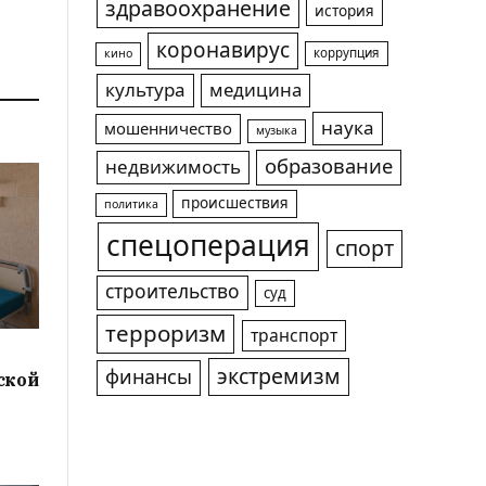
здравоохранение
история
коронавирус
коррупция
кино
культура
медицина
наука
мошенничество
музыка
образование
недвижимость
происшествия
политика
спецоперация
спорт
строительство
суд
терроризм
транспорт
экстремизм
финансы
ской