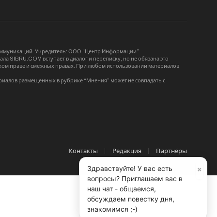
коммуникаций. Учредитель: ООО “Центр Информации”
ла SIBRU.COM вступает в диалог и переписку, но не обязана это
орском праве и смежных правах. При любом использовании материалов
риалов размещенных в рубрике “Мнения” может не совпадать с
Контакты
Редакция
Партнёры
×
Здравствуйте! У вас есть
вопросы? Приглашаем вас в
наш чат - общаемся,
обсуждаем повестку дня,
знакомимся ;-)