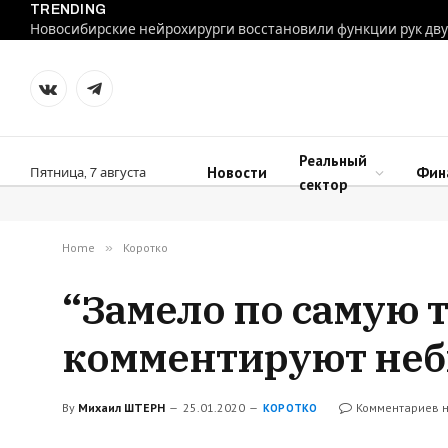
TRENDING
VKontakte
Telegram
Реальный
Новости
Фин
Пятница, 7 августа
сектор
Home
»
Коротко
“Замело по самую т
комментируют неб
By
Михаил ШТЕРН
25.01.2020
Комментариев н
КОРОТКО