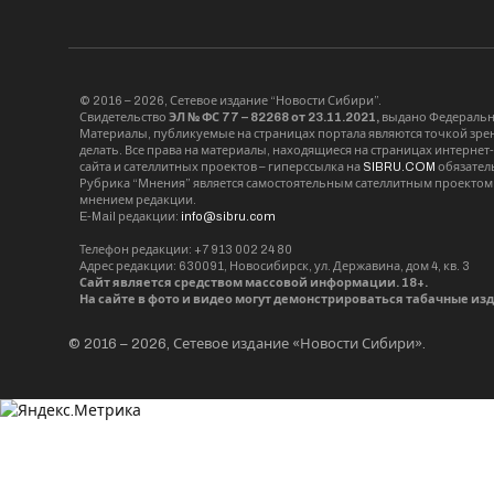
© 2016 – 2026, Сетевое издание “Новости Сибири”.
Свидетельство
ЭЛ № ФС 77 – 82268 от 23.11.2021,
выдано Федерально
Материалы, публикуемые на страницах портала являются точкой зрени
делать. Все права на материалы, находящиеся на страницах интернет
сайта и сателлитных проектов – гиперссылка на
SIBRU.COM
обязател
Рубрика “Мнения” является самостоятельным сателлитным проектом 
мнением редакции.
E-Mail редакции:
info@sibru.com
Телефон редакции: +7 913 002 24 80
Адрес редакции: 630091, Новосибирск, ул. Державина, дом 4, кв. 3
Сайт является средством массовой информации. 18+.
На сайте в фото и видео могут демонстрироваться табачные из
© 2016 – 2026, Сетевое издание «Новости Сибири».