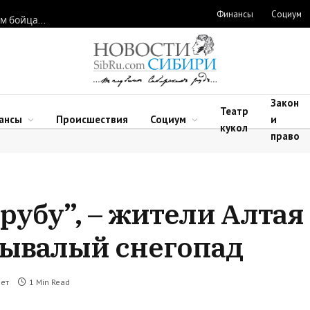
Финансы
Социум
Новосибирские нейрохирурги восстановили функции рук двум бойцам после минно-взрывных травм
Закон
Театр
ансы
Происшествия
Социум
и
кукол
право
рубу”, – жители Алтая
ывалый снегопад
ет
1 Min Read