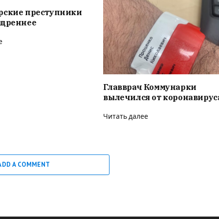
рские преступники
ощреннее
е
Главврач Коммунарки
вылечился от коронавирус
Читать далее
ADD A COMMENT