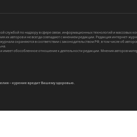
й службой по надзору в сфере связи, информационных технологий и массовых 
я их авторов и не всегда совпадают с мнением редакции. Редакция интернет-журна
-журнала охраняются в соответствии с законодательством РФ, в том числе об авт
ьна.
и имеет обособленное отношение к деятельности редакции. Мнения авторов мате
делия – курение вредит Вашему здоровью.