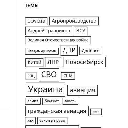
ТЕМЫ
Агропроизводство
COVID19
Андрей Травников
ВСУ
Великая Отечественная война
ДНР
Донбасс
Владимир Путин
Новосибирск
ЛНР
Китай
СВО
США
РПЦ
Украина
авиация
армия
бюджет
власть
гражданская авиация
дети
жкх
закон и право