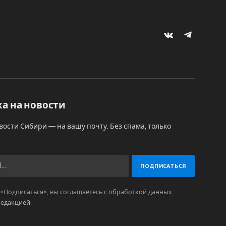
VKontakte
Telegram
а на новости
вости Сибири — на вашу почту. Без спама, только
Подписаться», вы соглашаетесь с обработкой данных.
редакцией
.