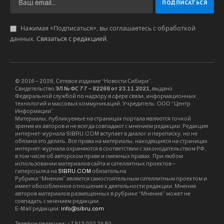
Нажимая «Подписаться», вы соглашаетесь с обработкой
данных.
Связаться с редакцией
.
© 2016 – 2026, Сетевое издание “Новости Сибири”.
Свидетельство
ЭЛ № ФС 77 – 82268 от 23.11.2021,
выдано
Федеральной службой по надзору в сфере связи, информационных
технологий и массовых коммуникаций. Учредитель: ООО “Центр
Информации”
Материалы, публикуемые на страницах портала являются точкой
зрения их авторов и не всегда совпадают с мнением редакции. Редакция
интернет-журнала SIBRU.COM вступает в диалог и переписку, но не
обязана это делать. Все права на материалы, находящиеся на страницах
интернет-журнала охраняются в соответствии с законодательством РФ,
в том числе об авторском праве и смежных правах. При любом
использовании материалов сайта и сателлитных проектов –
гиперссылка на
SIBRU.COM
обязательна.
Рубрика “Мнения” является самостоятельным сателлитным проектом и
имеет обособленное отношение к деятельности редакции. Мнения
авторов материалов размещенных в рубрике “Мнения” может не
совпадать с мнением редакции.
E-Mail редакции:
info@sibru.com
Телефон редакции: +7 913 002 24 80