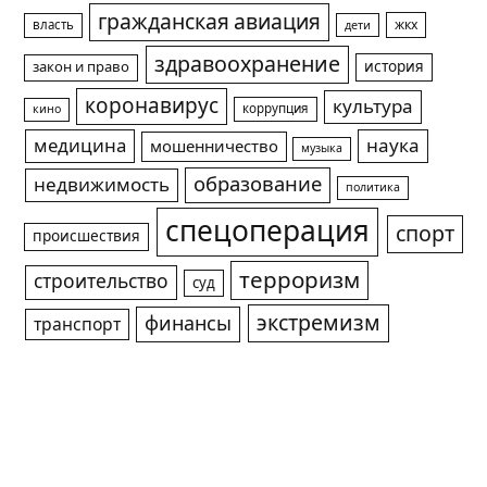
гражданская авиация
жкх
власть
дети
здравоохранение
история
закон и право
коронавирус
культура
коррупция
кино
медицина
наука
мошенничество
музыка
образование
недвижимость
политика
спецоперация
спорт
происшествия
терроризм
строительство
суд
экстремизм
финансы
транспорт