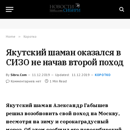
Home
»
Коротко
Якутский шаман оказался в
СИЗО не начав второй поход
By
Sibru.Com
11.12.2019
Updated:
11.12.2019
КОРОТКО
Комментариев нет
1 Min Read
Якутский шаман Александр Габышев
решил возобновить свой поход на Москву,
несмотря на зиму и сорокаградусный
мороз. Об этом сообщил его новосибирский