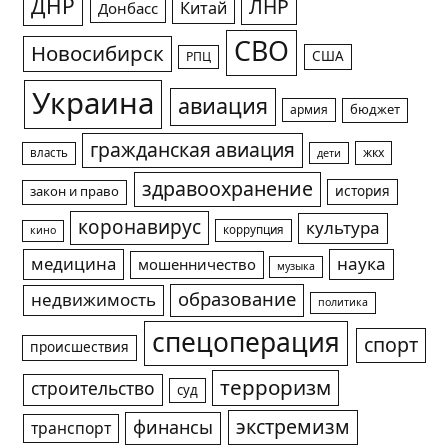
ДНР
ЛНР
Китай
Донбасс
СВО
Новосибирск
США
РПЦ
Украина
авиация
армия
бюджет
гражданская авиация
жкх
власть
дети
здравоохранение
история
закон и право
коронавирус
культура
коррупция
кино
медицина
наука
мошенничество
музыка
образование
недвижимость
политика
спецоперация
спорт
происшествия
терроризм
строительство
суд
экстремизм
финансы
транспорт