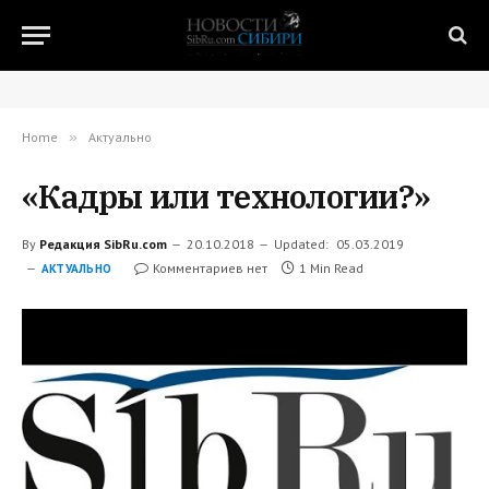
Home
»
Актуально
«Кадры или технологии?»
By
Редакция SibRu.com
20.10.2018
Updated:
05.03.2019
Комментариев нет
1 Min Read
АКТУАЛЬНО