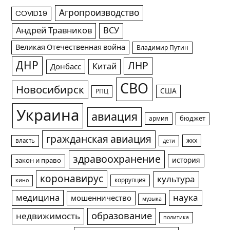
Агропроизводство
COVID19
Андрей Травников
ВСУ
Великая Отечественная война
Владимир Путин
ДНР
ЛНР
Китай
Донбасс
СВО
Новосибирск
США
РПЦ
Украина
авиация
армия
бюджет
гражданская авиация
жкх
власть
дети
здравоохранение
история
закон и право
коронавирус
культура
коррупция
кино
медицина
наука
мошенничество
музыка
образование
недвижимость
политика