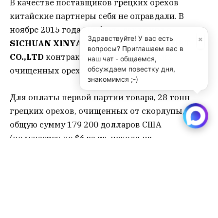
В качестве поставщиков грецких орехов
китайские партнеры себя не оправдали. В
ноябре 2015 года «Сибнат» заключил с
×
Здравствуйте! У вас есть
SICHUAN XINYATE IMPORT AND EXPORT
вопросы? Приглашаем вас в
CO.,LTD
контракт на поставку грецких
наш чат - общаемся,
обсуждаем повестку дня,
очищенных орехов на сумму $600 тыс.
знакомимся ;-)
Для оплаты первой партии товара, 28 тонн
грецких орехов, очищенных от скорлупы, на
общую сумму 179 200 долларов США
(получается по $6 за кг, исходя из
представленных в суд документов — прим.ред.
) «Сибнат» перечислил аванс через
банк
Зенит
, но в г.
Забайкальск
груз так и не
прибыл.