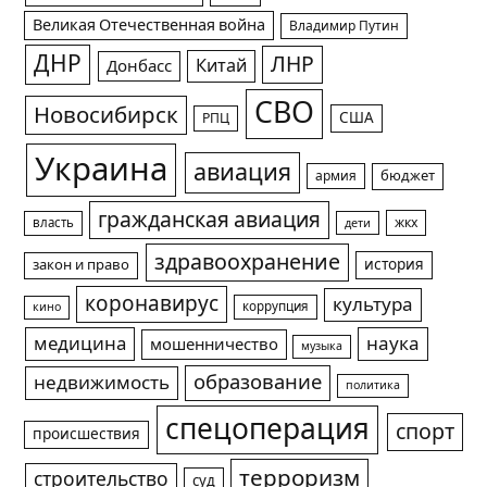
Великая Отечественная война
Владимир Путин
ДНР
ЛНР
Китай
Донбасс
СВО
Новосибирск
США
РПЦ
Украина
авиация
армия
бюджет
гражданская авиация
жкх
власть
дети
здравоохранение
история
закон и право
коронавирус
культура
коррупция
кино
медицина
наука
мошенничество
музыка
образование
недвижимость
политика
спецоперация
спорт
происшествия
терроризм
строительство
суд