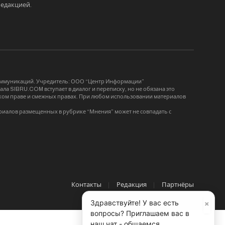
редакцией
.
коммуникаций. Учредитель: ООО “Центр Информации”
ла SIBRU.COM вступает в диалог и переписку, но не обязана это
орском праве и смежных правах. При любом использовании материалов
риалов размещенных в рубрике “Мнения” может не совпадать с
Контакты
Редакция
Партнёры
×
Здравствуйте! У вас есть
вопросы? Приглашаем вас в
наш чат - общаемся,