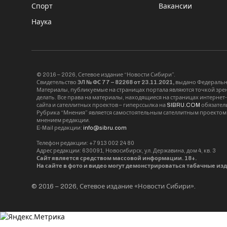
Спорт
Вакансии
Наука
© 2016 – 2026, Сетевое издание “Новости Сибири”.
Свидетельство
ЭЛ № ФС 77 – 82268 от 23.11.2021,
выдано Федерально
Материалы, публикуемые на страницах портала являются точкой зрени
делать. Все права на материалы, находящиеся на страницах интернет
сайта и сателлитных проектов – гиперссылка на
SIBRU.COM
обязател
Рубрика “Мнения” является самостоятельным сателлитным проектом 
мнением редакции.
E-Mail редакции:
info@sibru.com
Телефон редакции: +7 913 002 24 80
Адрес редакции: 630091, Новосибирск, ул. Державина, дом 4, кв. 3
Сайт является средством массовой информации. 18+.
На сайте в фото и видео могут демонстрироваться табачные из
© 2016 – 2026, Сетевое издание «Новости Сибири».