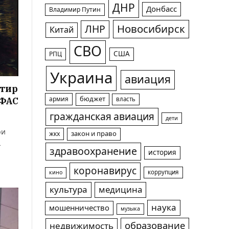
ДНР
Донбасс
Владимир Путин
Новосибирск
ЛНР
Китай
СВО
США
РПЦ
Украина
авиация
ртир
УФАС
армия
бюджет
власть
гражданская авиация
дети
ри
жкх
закон и право
…
здравоохранение
история
коронавирус
коррупция
кино
культура
медицина
наука
мошенничество
музыка
образование
недвижимость