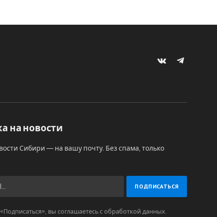
VKontakte
Telegram
а на новости
вости Сибири — на вашу почту. Без спама, только
Подписаться», вы соглашаетесь с обработкой данных.