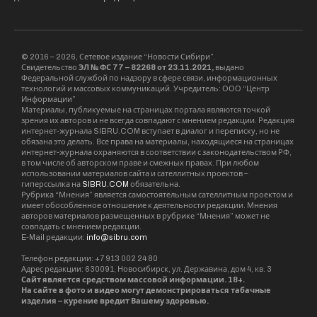
© 2016 – 2026, Сетевое издание “Новости Сибири”.
Свидетельство
ЭЛ № ФС 77 – 82268 от 23.11.2021,
выдано
Федеральной службой по надзору в сфере связи, информационных
технологий и массовых коммуникаций. Учредитель: ООО “Центр
Информации”
Материалы, публикуемые на страницах портала являются точкой
зрения их авторов и не всегда совпадают с мнением редакции. Редакция
интернет-журнала SIBRU.COM вступает в диалог и переписку, но не
обязана это делать. Все права на материалы, находящиеся на страницах
интернет-журнала охраняются в соответствии с законодательством РФ,
в том числе об авторском праве и смежных правах. При любом
использовании материалов сайта и сателлитных проектов –
гиперссылка на
SIBRU.COM
обязательна.
Рубрика “Мнения” является самостоятельным сателлитным проектом и
имеет обособленное отношение к деятельности редакции. Мнения
авторов материалов размещенных в рубрике “Мнения” может не
совпадать с мнением редакции.
E-Mail редакции:
info@sibru.com
Телефон редакции: +7 913 002 24 80
Адрес редакции: 630091, Новосибирск, ул. Державина, дом 4, кв. 3
Сайт является средством массовой информации. 18+.
На сайте в фото и видео могут демонстрироваться табачные
изделия – курение вредит Вашему здоровью.