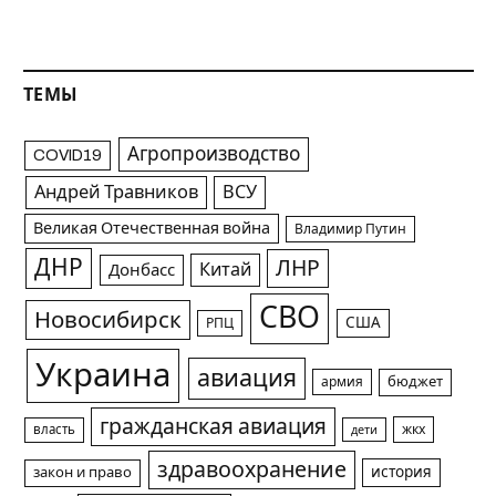
ТЕМЫ
Агропроизводство
COVID19
Андрей Травников
ВСУ
Великая Отечественная война
Владимир Путин
ДНР
ЛНР
Китай
Донбасс
СВО
Новосибирск
США
РПЦ
Украина
авиация
армия
бюджет
гражданская авиация
жкх
власть
дети
здравоохранение
история
закон и право