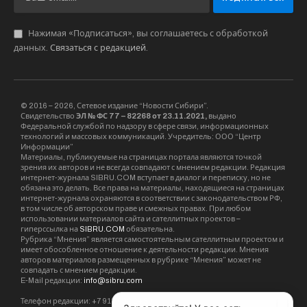
Нажимая «Подписаться», вы соглашаетесь с обработкой
данных.
Связаться с редакцией
.
© 2016 – 2026, Сетевое издание “Новости Сибири”.
Свидетельство
ЭЛ № ФС 77 – 82268 от 23.11.2021,
выдано
Федеральной службой по надзору в сфере связи, информационных
технологий и массовых коммуникаций. Учредитель: ООО “Центр
Информации”
Материалы, публикуемые на страницах портала являются точкой
зрения их авторов и не всегда совпадают с мнением редакции. Редакция
интернет-журнала SIBRU.COM вступает в диалог и переписку, но не
обязана это делать. Все права на материалы, находящиеся на страницах
интернет-журнала охраняются в соответствии с законодательством РФ,
в том числе об авторском праве и смежных правах. При любом
использовании материалов сайта и сателлитных проектов –
гиперссылка на
SIBRU.COM
обязательна.
Рубрика “Мнения” является самостоятельным сателлитным проектом и
имеет обособленное отношение к деятельности редакции. Мнения
авторов материалов размещенных в рубрике “Мнения” может не
совпадать с мнением редакции.
E-Mail редакции:
info@sibru.com
Телефон редакции: +7 913 002 24 80