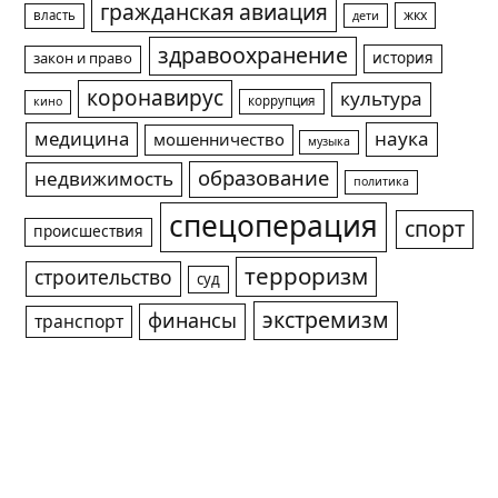
гражданская авиация
жкх
власть
дети
здравоохранение
история
закон и право
коронавирус
культура
коррупция
кино
медицина
наука
мошенничество
музыка
образование
недвижимость
политика
спецоперация
спорт
происшествия
терроризм
строительство
суд
экстремизм
финансы
транспорт