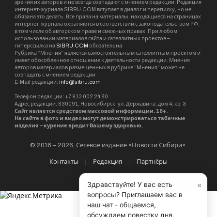
зрения их авторов и не всегда совпадают с мнением редакции. Редакция
интернет-журнала SIBRU.COM вступает в диалог и переписку, но не
обязана это делать. Все права на материалы, находящиеся на страницах
интернет-журнала охраняются в соответствии с законодательством РФ,
в том числе об авторском праве и смежных правах. При любом
использовании материалов сайта и сателлитных проектов –
гиперссылка на
SIBRU.COM
обязательна.
Рубрика “Мнения” является самостоятельным сателлитным проектом и
имеет обособленное отношение к деятельности редакции. Мнения
авторов материалов размещенных в рубрике “Мнения” может не
совпадать с мнением редакции.
E-Mail редакции:
info@sibru.com
Телефон редакции: +7 913 002 24 80
Адрес редакции: 630091, Новосибирск, ул. Державина, дом 4, кв. 3
Сайт является средством массовой информации. 18+.
На сайте в фото и видео могут демонстрироваться табачные
изделия – курение вредит Вашему здоровью.
© 2016 – 2026, Сетевое издание «Новости Сибири».
Контакты
Редакция
Партнёры
×
Здравствуйте! У вас есть
вопросы? Приглашаем вас в
наш чат - общаемся,
обсуждаем повестку дня,