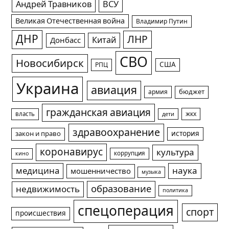
Андрей Травников
ВСУ
Великая Отечественная война
Владимир Путин
ДНР
ЛНР
Китай
Донбасс
СВО
Новосибирск
США
РПЦ
Украина
авиация
армия
бюджет
гражданская авиация
жкх
власть
дети
здравоохранение
история
закон и право
коронавирус
культура
коррупция
кино
медицина
наука
мошенничество
музыка
образование
недвижимость
политика
спецоперация
спорт
происшествия