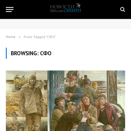
Home
»
Posts Tagged "СФО"
BROWSING:
СФО