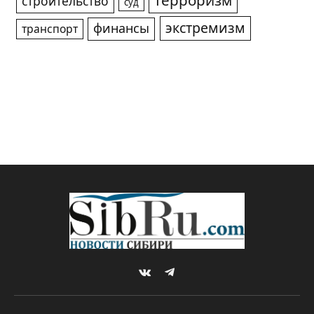
терроризм
строительство
суд
экстремизм
финансы
транспорт
VKontakte
Telegram