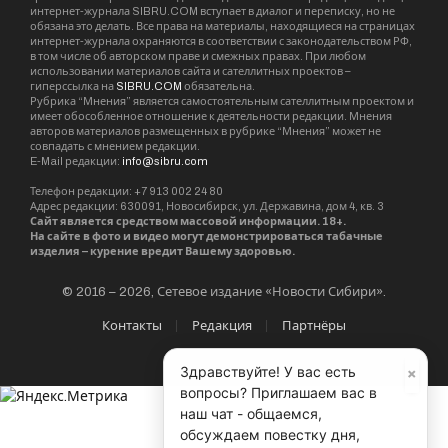
интернет-журнала SIBRU.COM вступает в диалог и переписку, но не
обязана это делать. Все права на материалы, находящиеся на страницах
интернет-журнала охраняются в соответствии с законодательством РФ,
в том числе об авторском праве и смежных правах. При любом
использовании материалов сайта и сателлитных проектов –
гиперссылка на
SIBRU.COM
обязательна.
Рубрика “Мнения” является самостоятельным сателлитным проектом и
имеет обособленное отношение к деятельности редакции. Мнения
авторов материалов размещенных в рубрике “Мнения” может не
совпадать с мнением редакции.
E-Mail редакции:
info@sibru.com
Телефон редакции: +7 913 002 24 80
Адрес редакции: 630091, Новосибирск, ул. Державина, дом 4, кв. 3
Сайт является средством массовой информации. 18+.
На сайте в фото и видео могут демонстрироваться табачные
изделия – курение вредит Вашему здоровью.
© 2016 – 2026, Сетевое издание «Новости Сибири».
Контакты
Редакция
Партнёры
×
Здравствуйте! У вас есть
вопросы? Приглашаем вас в
наш чат - общаемся,
обсуждаем повестку дня,