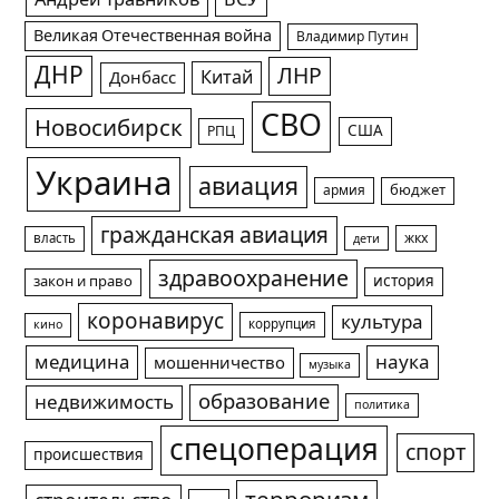
Великая Отечественная война
Владимир Путин
ДНР
ЛНР
Китай
Донбасс
СВО
Новосибирск
США
РПЦ
Украина
авиация
армия
бюджет
гражданская авиация
жкх
власть
дети
здравоохранение
история
закон и право
коронавирус
культура
коррупция
кино
медицина
наука
мошенничество
музыка
образование
недвижимость
политика
спецоперация
спорт
происшествия