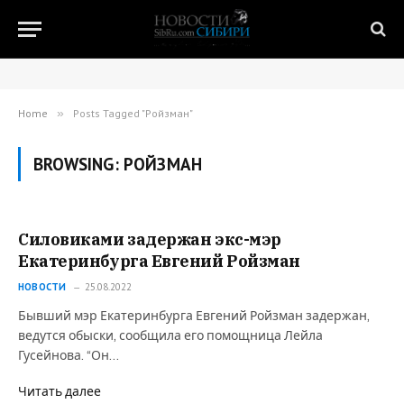
Home
»
Posts Tagged "Ройзман"
BROWSING:
РОЙЗМАН
Силовиками задержан экс-мэр
Екатеринбурга Евгений Ройзман
НОВОСТИ
25.08.2022
Бывший мэр Екатеринбурга Евгений Ройзман задержан,
ведутся обыски, сообщила его помощница Лейла
Гусейнова. “Он…
Читать далее