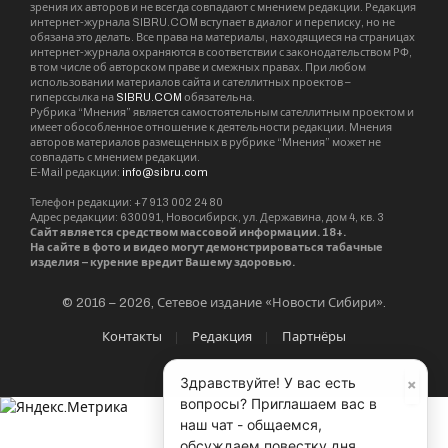
зрения их авторов и не всегда совпадают с мнением редакции. Редакция
интернет-журнала SIBRU.COM вступает в диалог и переписку, но не
обязана это делать. Все права на материалы, находящиеся на страницах
интернет-журнала охраняются в соответствии с законодательством РФ,
в том числе об авторском праве и смежных правах. При любом
использовании материалов сайта и сателлитных проектов –
гиперссылка на
SIBRU.COM
обязательна.
Рубрика “Мнения” является самостоятельным сателлитным проектом и
имеет обособленное отношение к деятельности редакции. Мнения
авторов материалов размещенных в рубрике “Мнения” может не
совпадать с мнением редакции.
E-Mail редакции:
info@sibru.com
Телефон редакции: +7 913 002 24 80
Адрес редакции: 630091, Новосибирск, ул. Державина, дом 4, кв. 3
Сайт является средством массовой информации. 18+.
На сайте в фото и видео могут демонстрироваться табачные
изделия – курение вредит Вашему здоровью.
© 2016 – 2026, Сетевое издание «Новости Сибири».
Контакты
Редакция
Партнёры
×
Здравствуйте! У вас есть
вопросы? Приглашаем вас в
наш чат - общаемся,
обсуждаем повестку дня,