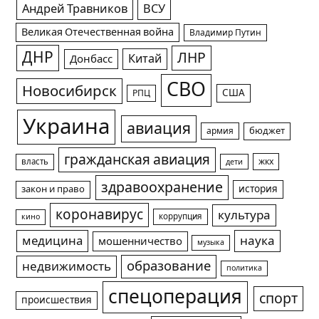
Андрей Травников
ВСУ
Великая Отечественная война
Владимир Путин
ДНР
ЛНР
Китай
Донбасс
СВО
Новосибирск
США
РПЦ
Украина
авиация
армия
бюджет
гражданская авиация
жкх
власть
дети
здравоохранение
история
закон и право
коронавирус
культура
коррупция
кино
медицина
наука
мошенничество
музыка
образование
недвижимость
политика
спецоперация
спорт
происшествия