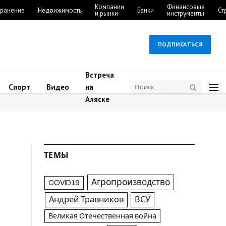
Компании
Финансовые
ранение
Недвижимость
Банки
Ст
и рынки
инструменты
ПОДПИСАТЬСЯ
Встреча
Спорт
Видео
на
Аляске
ТЕМЫ
Агропроизводство
COVID19
Андрей Травников
ВСУ
Великая Отечественная война