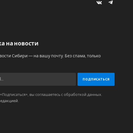
VKontakte
Telegram
а на новости
вости Сибири — на вашу почту. Без спама, только
Подписаться», вы соглашаетесь с обработкой данных.
редакцией
.