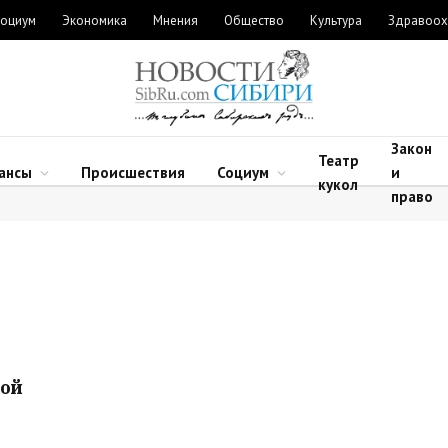
оциум
Экономика
Мнения
Общество
Культура
Здравоох
Закон
Театр
ансы
Происшествия
Социум
и
кукол
право
кой