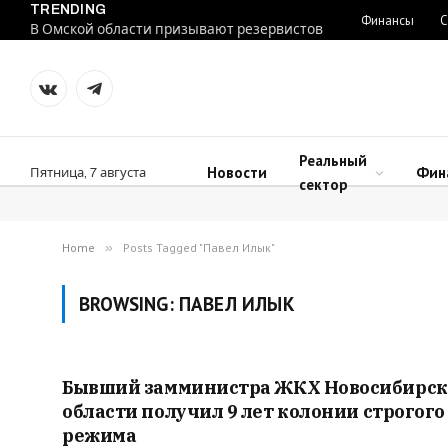
TRENDING
Финансы
С
В Омской области призывают резервистов
VKontakte
Telegram
Реальный
Новости
Фин
Пятница, 7 августа
сектор
Home
»
Posts Tagged "Павел Илык"
BROWSING:
ПАВЕЛ ИЛЫК
Бывший замминистра ЖКХ Новосибирс
области получил 9 лет колонии строгого
режима