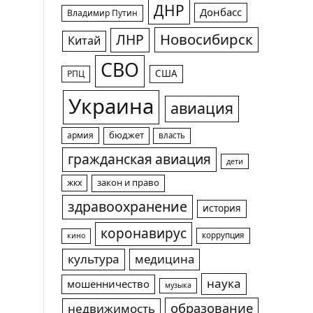
ДНР
Донбасс
Владимир Путин
Новосибирск
ЛНР
Китай
СВО
США
РПЦ
Украина
авиация
армия
бюджет
власть
гражданская авиация
дети
жкх
закон и право
здравоохранение
история
коронавирус
коррупция
кино
культура
медицина
наука
мошенничество
музыка
образование
недвижимость