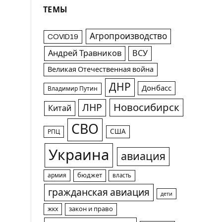
ТЕМЫ
Агропроизводство
COVID19
Андрей Травников
ВСУ
Великая Отечественная война
ДНР
Донбасс
Владимир Путин
Новосибирск
ЛНР
Китай
СВО
США
РПЦ
Украина
авиация
армия
бюджет
власть
гражданская авиация
дети
жкх
закон и право