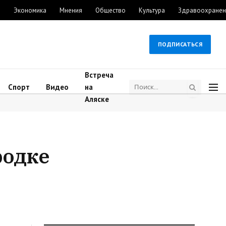
м
Экономика
Мнения
Общество
Культура
Здравоохранен
ПОДПИСАТЬСЯ
Встреча
Спорт
Видео
на
Аляске
родке