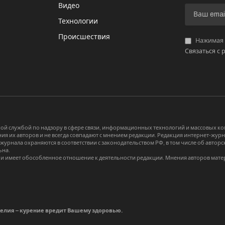
Видео
И
Технологии
Происшествия
Нажимая «
Связаться с 
й службой по надзору в сфере связи, информационных технологий и массовых 
я их авторов и не всегда совпадают с мнением редакции. Редакция интернет-журна
-журнала охраняются в соответствии с законодательством РФ, в том числе об авт
ьна.
и имеет обособленное отношение к деятельности редакции. Мнения авторов мате
делия – курение вредит Вашему здоровью.