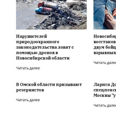
Нарушителей
Новосиби
природоохранного
восстано
законодательства ловят с
двум бойц
помощью дронов в
взрывных
Новосибирской области
Читать дале
Читать далее
В Омской области призывают
Лариса Д
резервистов
спецпенс
Москвы “у
Читать далее
Читать дале