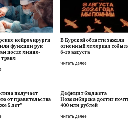
рские нейрохирурги
В Курской области зажгли
вили функции рук
огненный мемориал событ
ам после минно-
6-го августа
 травм
Читать далее
е
олина получает
Дефицит бюджета
ию от правительства
Новосибирска достиг почт
же 5 лет”
400 млн рублей
е
Читать далее