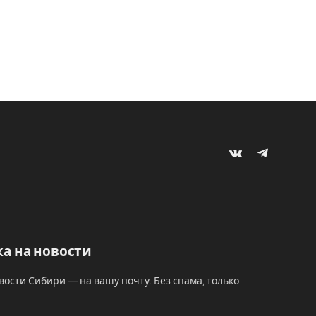
VKontakte
Telegram
а на новости
вости Сибири — на вашу почту. Без спама, только