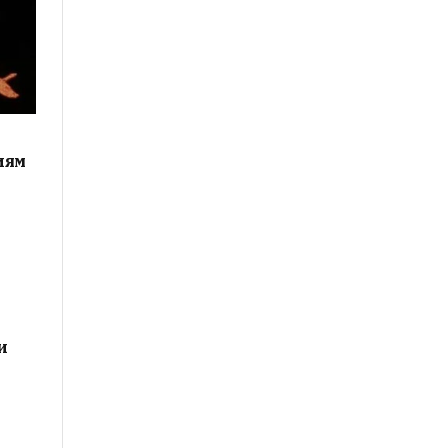
иям
и