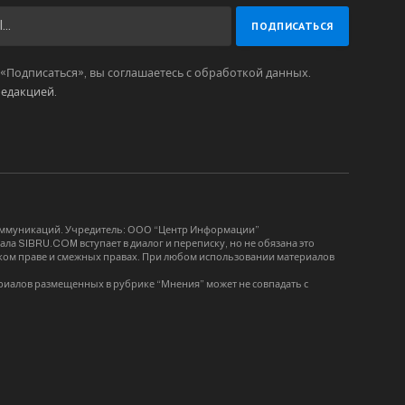
Подписаться», вы соглашаетесь с обработкой данных.
редакцией
.
коммуникаций. Учредитель: ООО “Центр Информации”
ла SIBRU.COM вступает в диалог и переписку, но не обязана это
орском праве и смежных правах. При любом использовании материалов
риалов размещенных в рубрике “Мнения” может не совпадать с