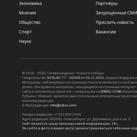
Экономика
Партнёры
Мнения
Запрещённые СМ
Общество
Прислать новость
Спорт
Вакансии
Наука
© 2016 – 2026, Сетевое издание “Новости Сибири”.
Свидетельство
ЭЛ № ФС 77 – 82268 от 23.11.2021,
выдано Федерально
Материалы, публикуемые на страницах портала являются точкой зрени
делать. Все права на материалы, находящиеся на страницах интернет
сайта и сателлитных проектов – гиперссылка на
SIBRU.COM
обязател
Рубрика “Мнения” является самостоятельным сателлитным проектом 
мнением редакции.
E-Mail редакции:
info@sibru.com
Телефон редакции: +7 913 002 24 80
Адрес редакции: 630091, Новосибирск, ул. Державина, дом 4, кв. 3
Сайт является средством массовой информации. 18+.
На сайте в фото и видео могут демонстрироваться табачные из