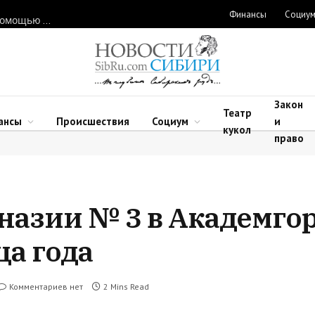
Финансы
Социу
Нарушителей природоохранного законодательства ловят с помощью дронов в Новосибирской области
Закон
Театр
ансы
Происшествия
Социум
и
кукол
право
назии № 3 в Академго
ца года
Комментариев нет
2 Mins Read