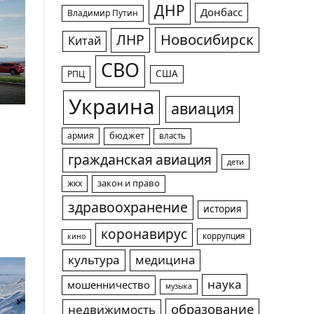
ДНР
Донбасс
Владимир Путин
Новосибирск
ЛНР
Китай
СВО
США
РПЦ
Украина
авиация
армия
бюджет
власть
гражданская авиация
дети
жкх
закон и право
здравоохранение
история
коронавирус
коррупция
кино
культура
медицина
наука
мошенничество
музыка
образование
недвижимость