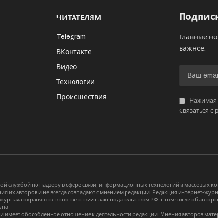
Подписк
ЧИТАТЕЛЯМ
Telegram
Главные но
важное.
ВКонтакте
Видео
И
Технологии
Происшествия
Нажимая «
Связаться с 
й службой по надзору в сфере связи, информационных технологий и массовых 
я их авторов и не всегда совпадают с мнением редакции. Редакция интернет-журна
-журнала охраняются в соответствии с законодательством РФ, в том числе об авт
ьна.
и имеет обособленное отношение к деятельности редакции. Мнения авторов мате