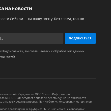
а на новости
вости Сибири — на вашу почту. Без спама, только
Подписаться», вы соглашаетесь с обработкой данных.
редакцией
.
коммуникаций. Учредитель: ООО “Центр Информации”
ла SIBRU.COM вступает в диалог и переписку, но не обязана это
орском праве и смежных правах. При любом использовании материалов
риалов размещенных в рубрике “Мнения” может не совпадать с