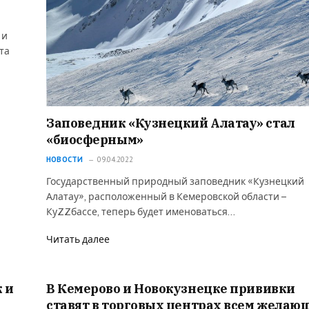
 и
та
Заповедник «Кузнецкий Алатау» стал
«биосферным»
НОВОСТИ
09.04.2022
Государственный природный заповедник «Кузнецкий
Алатау», расположенный в Кемеровской области –
КуZZбассе, теперь будет именоваться…
Читать далее
 и
В Кемерово и Новокузнецке прививки
ставят в торговых центрах всем желаю