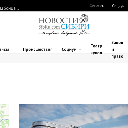
Финансы
Социум
Новосибирские нейрохирурги восстановили функции рук двум бойцам после минно-взрывных травм
Закон
Театр
ансы
Происшествия
Социум
и
кукол
право