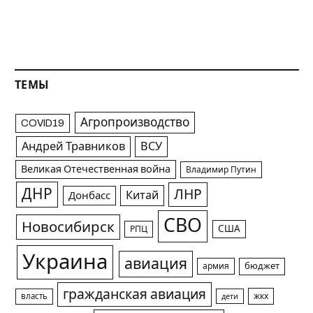
ТЕМЫ
Агропроизводство
COVID19
Андрей Травников
ВСУ
Великая Отечественная война
Владимир Путин
ДНР
ЛНР
Китай
Донбасс
СВО
Новосибирск
США
РПЦ
Украина
авиация
армия
бюджет
гражданская авиация
жкх
власть
дети