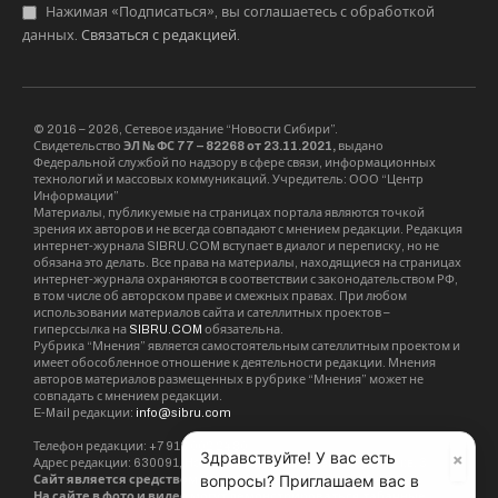
Нажимая «Подписаться», вы соглашаетесь с обработкой
данных.
Связаться с редакцией
.
© 2016 – 2026, Сетевое издание “Новости Сибири”.
Свидетельство
ЭЛ № ФС 77 – 82268 от 23.11.2021,
выдано
Федеральной службой по надзору в сфере связи, информационных
технологий и массовых коммуникаций. Учредитель: ООО “Центр
Информации”
Материалы, публикуемые на страницах портала являются точкой
зрения их авторов и не всегда совпадают с мнением редакции. Редакция
интернет-журнала SIBRU.COM вступает в диалог и переписку, но не
обязана это делать. Все права на материалы, находящиеся на страницах
интернет-журнала охраняются в соответствии с законодательством РФ,
в том числе об авторском праве и смежных правах. При любом
использовании материалов сайта и сателлитных проектов –
гиперссылка на
SIBRU.COM
обязательна.
Рубрика “Мнения” является самостоятельным сателлитным проектом и
имеет обособленное отношение к деятельности редакции. Мнения
авторов материалов размещенных в рубрике “Мнения” может не
совпадать с мнением редакции.
E-Mail редакции:
info@sibru.com
Телефон редакции: +7 913 002 24 80
×
Здравствуйте! У вас есть
Адрес редакции: 630091, Новосибирск, ул. Державина, дом 4, кв. 3
вопросы? Приглашаем вас в
Сайт является средством массовой информации. 18+.
На сайте в фото и видео могут демонстрироваться табачные