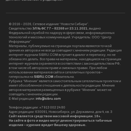
© 2016 – 2026, Сетевое издание “Новости Сибири”.
Свидетельство
ЭЛ № ФС 77 – 82268 от 23.11.2021,
выдано
Федеральной службой по надзору в сфере связи, информационных
технологий и массовых коммуникаций. Учредитель: ООО “Центр
Информации”
Материалы, публикуемые на страницах портала являются точкой
зрения их авторов и не всегда совпадают с мнением редакции. Редакция
интернет-журнала SIBRU.COM вступает в диалог и переписку, но не
обязана это делать. Все права на материалы, находящиеся на страницах
интернет-журнала охраняются в соответствии с законодательством РФ,
в том числе об авторском праве и смежных правах. При любом
использовании материалов сайта и сателлитных проектов –
гиперссылка на
SIBRU.COM
обязательна.
Рубрика “Мнения” является самостоятельным сателлитным проектом и
имеет обособленное отношение к деятельности редакции. Мнения
авторов материалов размещенных в рубрике “Мнения” может не
совпадать с мнением редакции.
E-Mail редакции:
info@sibru.com
Телефон редакции: +7 913 002 24 80
Адрес редакции: 630091, Новосибирск, ул. Державина, дом 4, кв. 3
Сайт является средством массовой информации. 18+.
На сайте в фото и видео могут демонстрироваться табачные
изделия – курение вредит Вашему здоровью.