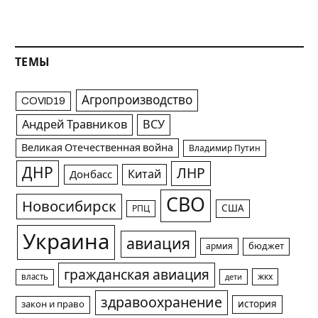
ТЕМЫ
Агропроизводство
COVID19
Андрей Травников
ВСУ
Великая Отечественная война
Владимир Путин
ДНР
ЛНР
Китай
Донбасс
СВО
Новосибирск
США
РПЦ
Украина
авиация
армия
бюджет
гражданская авиация
жкх
власть
дети
здравоохранение
история
закон и право