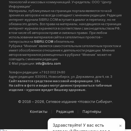
технологий и массовых коммуникаций. Учредитель: ООО “Центр
Информации”
Материалы, публикуемые на страницах портала являются точкой
зрения их авторов и не всегда совпадают с мнением редакции. Редакция
интернет-журнала SIBRU.COM вступает в диалог и переписку, но не
обязана это делать. Все права на материалы, находящиеся на страницах
интернет-журнала охраняются в соответствии с законодательством РФ,
в том числе об авторском праве и смежных правах. При любом
использовании материалов сайта и сателлитных проектов –
гиперссылка на
SIBRU.COM
обязательна.
Рубрика “Мнения” является самостоятельным сателлитным проектом и
имеет обособленное отношение к деятельности редакции. Мнения
авторов материалов размещенных в рубрике “Мнения” может не
совпадать с мнением редакции.
E-Mail редакции:
info@sibru.com
Телефон редакции: +7 913 002 24 80
Адрес редакции: 630091, Новосибирск, ул. Державина, дом 4, кв. 3
Сайт является средством массовой информации. 18+.
На сайте в фото и видео могут демонстрироваться табачные
изделия – курение вредит Вашему здоровью.
© 2016 – 2026, Сетевое издание «Новости Сибири».
Контакты
Редакция
Партнёры
×
Здравствуйте! У вас есть