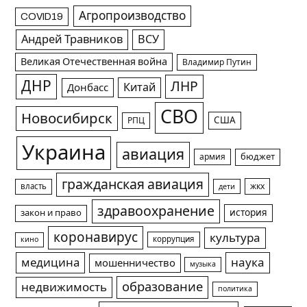
Агропроизводство
COVID19
Андрей Травников
ВСУ
Великая Отечественная война
Владимир Путин
ДНР
ЛНР
Китай
Донбасс
СВО
Новосибирск
США
РПЦ
Украина
авиация
армия
бюджет
гражданская авиация
жкх
власть
дети
здравоохранение
история
закон и право
коронавирус
культура
коррупция
кино
медицина
наука
мошенничество
музыка
образование
недвижимость
политика