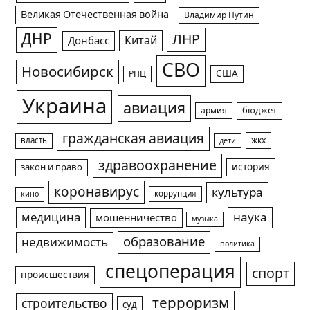
Великая Отечественная война
Владимир Путин
ДНР
ЛНР
Китай
Донбасс
СВО
Новосибирск
США
РПЦ
Украина
авиация
армия
бюджет
гражданская авиация
жкх
власть
дети
здравоохранение
история
закон и право
коронавирус
культура
коррупция
кино
медицина
наука
мошенничество
музыка
образование
недвижимость
политика
спецоперация
спорт
происшествия
терроризм
строительство
суд