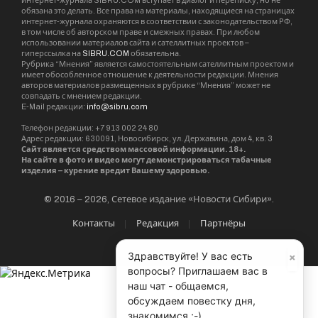
интернет-журнала SIBRU.COM вступает в диалог и переписку, но не
обязана это делать. Все права на материалы, находящиеся на страницах
интернет-журнала охраняются в соответствии с законодательством РФ,
в том числе об авторском праве и смежных правах. При любом
использовании материалов сайта и сателлитных проектов –
гиперссылка на
SIBRU.COM
обязательна.
Рубрика “Мнения” является самостоятельным сателлитным проектом и
имеет обособленное отношение к деятельности редакции. Мнения
авторов материалов размещенных в рубрике “Мнения” может не
совпадать с мнением редакции.
E-Mail редакции:
info@sibru.com
Телефон редакции: +7 913 002 24 80
Адрес редакции: 630091, Новосибирск, ул. Державина, дом 4, кв. 3
Сайт является средством массовой информации. 18+.
На сайте в фото и видео могут демонстрироваться табачные
изделия – курение вредит Вашему здоровью.
© 2016 – 2026, Сетевое издание «Новости Сибири».
Контакты
Редакция
Партнёры
×
Здравствуйте! У вас есть
вопросы? Приглашаем вас в
наш чат - общаемся,
обсуждаем повестку дня,
знакомимся ;-)