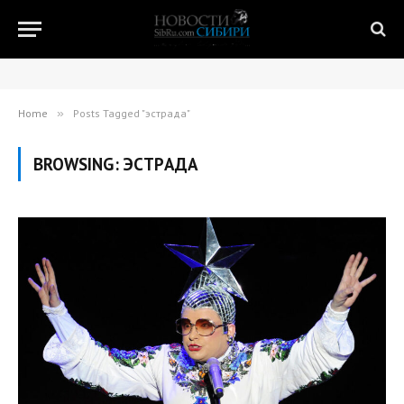
Home
»
Posts Tagged "эстрада"
BROWSING:
ЭСТРАДА