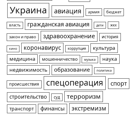
Украина
авиация
армия
бюджет
гражданская авиация
жкх
власть
дети
здравоохранение
история
закон и право
коронавирус
культура
коррупция
кино
медицина
наука
мошенничество
музыка
образование
недвижимость
политика
спецоперация
спорт
происшествия
терроризм
строительство
суд
экстремизм
финансы
транспорт