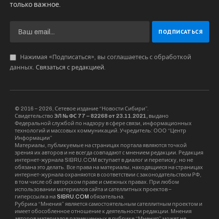
только важное.
Нажимая «Подписаться», вы соглашаетесь с обработкой
данных.
Связаться с редакцией
.
© 2016 – 2026, Сетевое издание “Новости Сибири”.
Свидетельство
ЭЛ № ФС 77 – 82268 от 23.11.2021,
выдано
Федеральной службой по надзору в сфере связи, информационных
технологий и массовых коммуникаций. Учредитель: ООО “Центр
Информации”
Материалы, публикуемые на страницах портала являются точкой
зрения их авторов и не всегда совпадают с мнением редакции. Редакция
интернет-журнала SIBRU.COM вступает в диалог и переписку, но не
обязана это делать. Все права на материалы, находящиеся на страницах
интернет-журнала охраняются в соответствии с законодательством РФ,
в том числе об авторском праве и смежных правах. При любом
использовании материалов сайта и сателлитных проектов –
гиперссылка на
SIBRU.COM
обязательна.
Рубрика “Мнения” является самостоятельным сателлитным проектом и
имеет обособленное отношение к деятельности редакции. Мнения
авторов материалов размещенных в рубрике “Мнения” может не