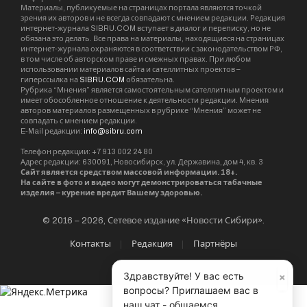
Материалы, публикуемые на страницах портала являются точкой
зрения их авторов и не всегда совпадают с мнением редакции. Редакция
интернет-журнала SIBRU.COM вступает в диалог и переписку, но не
обязана это делать. Все права на материалы, находящиеся на страницах
интернет-журнала охраняются в соответствии с законодательством РФ,
в том числе об авторском праве и смежных правах. При любом
использовании материалов сайта и сателлитных проектов –
гиперссылка на
SIBRU.COM
обязательна.
Рубрика “Мнения” является самостоятельным сателлитным проектом и
имеет обособленное отношение к деятельности редакции. Мнения
авторов материалов размещенных в рубрике “Мнения” может не
совпадать с мнением редакции.
E-Mail редакции:
info@sibru.com
Телефон редакции: +7 913 002 24 80
Адрес редакции: 630091, Новосибирск, ул. Державина, дом 4, кв. 3
Сайт является средством массовой информации. 18+.
На сайте в фото и видео могут демонстрироваться табачные
изделия – курение вредит Вашему здоровью.
© 2016 – 2026, Сетевое издание «Новости Сибири».
Контакты
Редакция
Партнёры
×
Здравствуйте! У вас есть
вопросы? Приглашаем вас в
наш чат - общаемся,