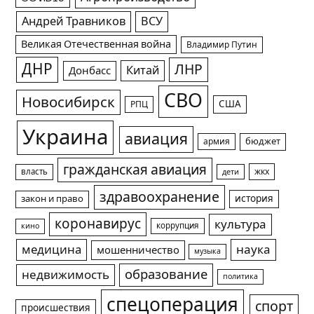
Андрей Травников
ВСУ
Великая Отечественная война
Владимир Путин
ДНР
ЛНР
Китай
Донбасс
СВО
Новосибирск
США
РПЦ
Украина
авиация
армия
бюджет
гражданская авиация
жкх
власть
дети
здравоохранение
история
закон и право
коронавирус
культура
коррупция
кино
медицина
наука
мошенничество
музыка
образование
недвижимость
политика
спецоперация
спорт
происшествия